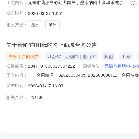
无锡市藕塘中心幼儿园关于墨水的网上商城采购项目（项目编号
正文内容：
关于墨水的网上商城采购项目采购项目项目编号:2071101
发布时间：
2026-03-27 13:51
码:320206项目所在行政区划名称:江苏省无锡市惠山区
相关产品：
墨水
硒鼓
关于绘图/白图纸的网上商城合同公告
中标｜合同公告
江苏省｜无锡市｜惠山区
其他
工程
项目编号：
2041101000027397222
招标单位：
无锡市藕塘中心幼
一、合同编号：3202069940512026000001二、
正文内容：
城项目五、合同主体采购人（甲方）：无锡市藕塘中心幼儿园
发布时间：
2026-03-17 16:03
堰区白米镇跃进路1号联系方式：15371555597六、
相关产品：
复印纸