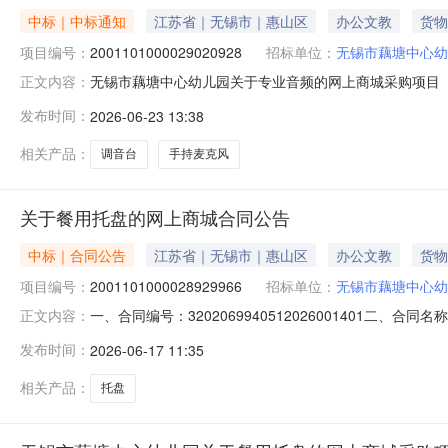
中标｜中标通知
江苏省｜无锡市｜惠山区
办公文教
货物
项目编号：
2001101000029020928
招标单位：
无锡市藕塘中心幼
无锡市藕塘中心幼儿园关于专业音频的网上商城采购项目（项目
正文内容：
儿园关于专业音频的网上商城采购项目采购项目项目编号:200
发布时间：
2026-06-23 13:38
政区划编码:320206项目所在行政区划名称:江苏省无锡
相关产品：
调音台
手持麦克风
关于餐用托盘的网上商城合同公告
中标｜合同公告
江苏省｜无锡市｜惠山区
办公文教
货物
项目编号：
2001101000028929966
招标单位：
无锡市藕塘中心幼
一、合同编号：3202069940512026001401二、
正文内容：
项目五、合同主体采购人（甲方）：无锡市藕塘中心幼儿园地
发布时间：
2026-06-17 11:35
新吴区香梅花园200-5联系方式：13861876665六
相关产品：
托盘