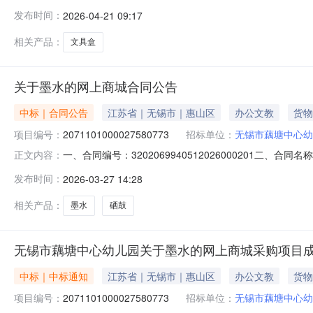
园关于文具盒的网上商城采购项目采购项目项目编号:20611
发布时间：
2026-04-21 09:17
划编码:320206项目所在行政区划名称:江苏省无锡市惠
相关产品：
文具盒
关于墨水的网上商城合同公告
中标｜合同公告
江苏省｜无锡市｜惠山区
办公文教
货物
项目编号：
2071101000027580773
招标单位：
无锡市藕塘中心幼
一、合同编号：3202069940512026000201二、
正文内容：
五、合同主体采购人（甲方）：无锡市藕塘中心幼儿园地址：
发布时间：
2026-03-27 14:28
18651666113六、合同主要信息1.主要标的信息：序号主
相关产品：
墨水
硒鼓
无锡市藕塘中心幼儿园关于墨水的网上商城采购项目
中标｜中标通知
江苏省｜无锡市｜惠山区
办公文教
货物
项目编号：
2071101000027580773
招标单位：
无锡市藕塘中心幼