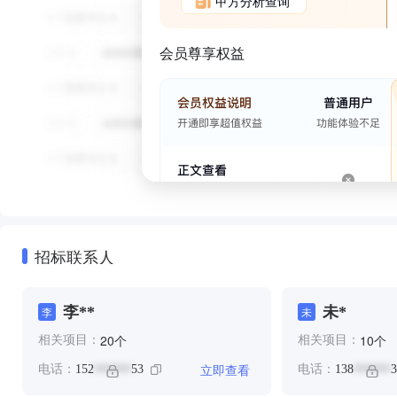
甲方分析查询
会员尊享权益
招标联系人
李**
未*
李
未
个
个
20
10
相关项目：
相关项目：
立即查看
电话：
152
53
电话：
138
3
******
******