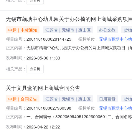
无锡市藕塘中心幼儿园关于办公椅的网上商城采购项
中标｜中标通知
江苏省｜无锡市｜惠山区
办公文教
货物
项目编号：
2001101000028144725
招标单位：
无锡市藕塘中心幼
无锡市藕塘中心幼儿园关于办公椅的网上商城采购项目（项目编
正文内容：
园关于办公椅的网上商城采购项目采购项目项目编号:20011
发布时间：
2026-05-06 11:33
划编码:320206项目所在行政区划名称:江苏省无锡市惠
相关产品：
办公椅
关于文具盒的网上商城合同公告
中标｜合同公告
江苏省｜无锡市｜惠山区
日用百货
货物
项目编号：
2061101000027960398
招标单位：
无锡市藕塘中心幼
一、合同编号：3202069940512026000601二、
正文内容：
目五、合同主体采购人（甲方）：无锡市藕塘中心幼儿园地址
发布时间：
2026-04-22 12:22
人民路255号财智天地园2幢3层联系方式：1811296