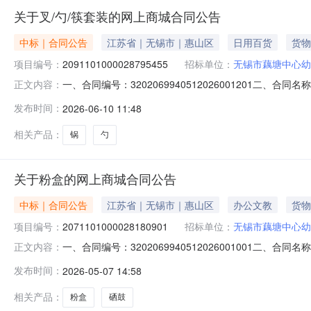
关于叉/勺/筷套装的网上商城合同公告
中标｜合同公告
江苏省｜无锡市｜惠山区
日用百货
货物
项目编号：
2091101000028795455
招标单位：
无锡市藕塘中心幼
一、合同编号：3202069940512026001201二、
正文内容：
城项目五、合同主体采购人（甲方）：无锡市藕塘中心幼儿园
发布时间：
2026-06-10 11:48
江苏省昆山开发区顺帆路158号联系方式：15995661
相关产品：
锅
勺
关于粉盒的网上商城合同公告
中标｜合同公告
江苏省｜无锡市｜惠山区
办公文教
货物
项目编号：
2071101000028180901
招标单位：
无锡市藕塘中心幼
一、合同编号：3202069940512026001001二、
正文内容：
五、合同主体采购人（甲方）：无锡市藕塘中心幼儿园地址：
发布时间：
2026-05-07 14:58
18651666113六、合同主要信息1.主要标的信息：序号主
相关产品：
粉盒
硒鼓