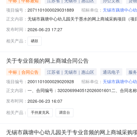
中标｜中标通知
江苏省｜无锡市｜惠山区
办公文教
货物
项目编号：
2071101000029031889
招标单位：
无锡市藕塘中心幼
无锡市藕塘中心幼儿园关于墨水的网上商城采购项目（项目编号
正文内容：
关于墨水的网上商城采购项目采购项目项目编号:2071101
发布时间：
2026-06-23 17:27
码:320206项目所在行政区划名称:江苏省无锡市惠山区
相关产品：
硒鼓
关于专业音频的网上商城合同公告
中标｜合同公告
江苏省｜无锡市｜惠山区
通讯电子
服务
项目编号：
2001101000029020928
招标单位：
无锡市藕塘中心幼
一、合同编号：3202069940512026001601二、
正文内容：
项目五、合同主体采购人（甲方）：无锡市藕塘中心幼儿园地
发布时间：
2026-06-23 16:07
梁清路28号联系方式：18921520061六、合同主要
相关产品：
手持麦克风
调音台
无锡市藕塘中心幼儿园关于专业音频的网上商城采购