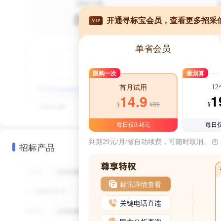
开通寻标宝会员，查看更多招采
VIP
单省会员
限购一次
最划算
1
首月试用
1
14.9
¥39
¥
¥
每日仅0.48元
每日仅
到期29元/月/省自动续费，可随时取消。
招标产品
标讯详情查看
关键电话直连