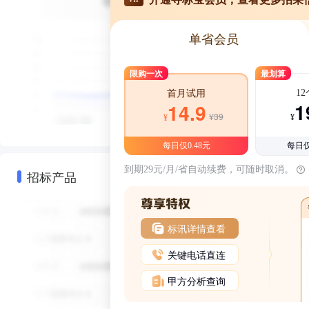
单省会员
限购一次
最划算
1
首月试用
1
14.9
¥39
¥
¥
每日仅0.48元
每日仅
到期29元/月/省自动续费，可随时取消。
招标产品
标讯详情查看
关键电话直连
甲方分析查询