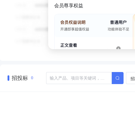
会员尊享权益
招投标
招
0