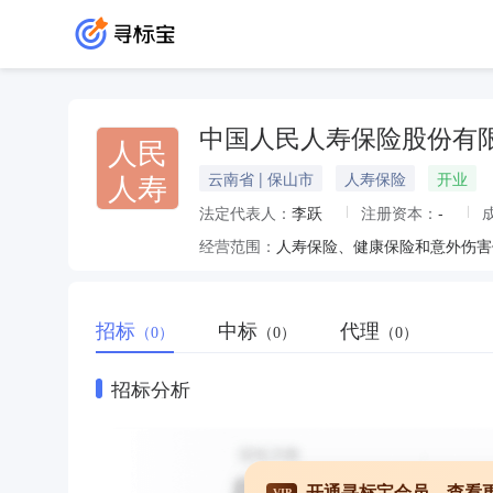
中国人民人寿保险股份有
人民
人寿
云南省 | 保山市
人寿保险
开业
法定代表人：
李跃
注册资本：
-
经营范围：
招标
中标
代理
（0）
（0）
（0）
招标分析
开通寻标宝会员，查看
VIP