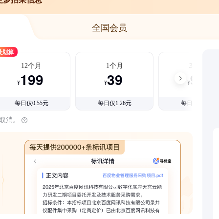
全国会员
最划算
12个月
1个月
3个月
199
39
99
¥
¥
¥
每日仅0.55元
每日仅1.26元
每日仅1.08元
时取消。