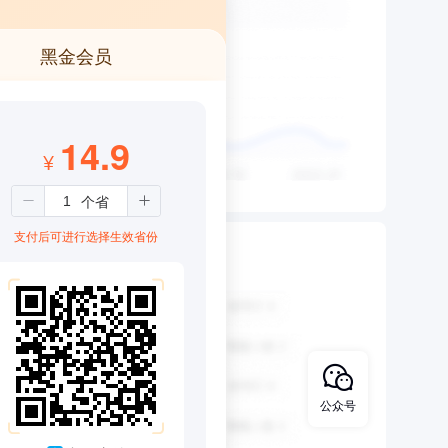
黑金会员
14.9
¥
支付后可进行选择生效省份
公众号