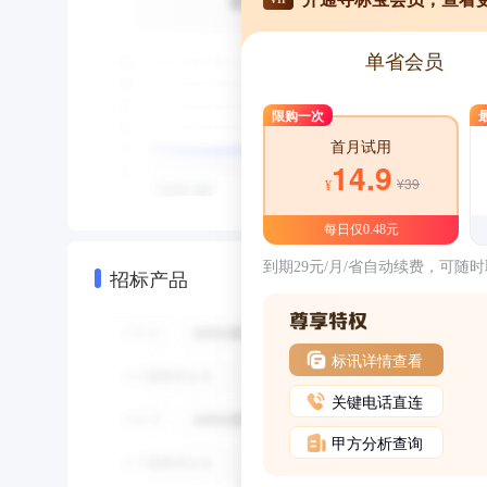
单省会员
限购一次
首月试用
14.9
¥39
¥
每日仅0.48元
到期29元/月/省自动续费，可随
招标产品
标讯详情查看
关键电话直连
甲方分析查询