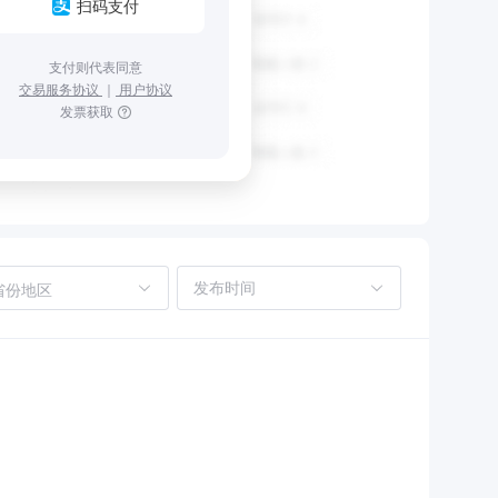
扫码支付
支付则代表同意
交易服务协议
｜
用户协议
发票获取
省份地区