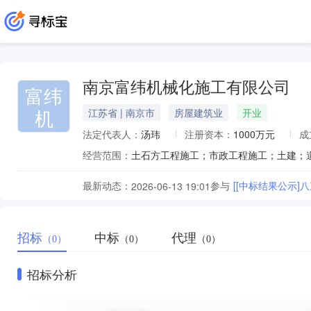
南京富纬机械化施工有限公司
富纬
机
江苏省 | 南京市
房屋建筑业
开业
法定代表人：
汤玮
注册资本：
1000万元
成
经营范围：
最新动态：
参与
[[中标结果公示]八
2026-06-13 19:01
招标
中标
代理
（0）
（0）
（0）
招标分析