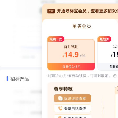
开通寻标宝会员，查看更多招采
VIP
单省会员
限购一次
最划算
1
首月试用
1
14.9
¥39
¥
¥
每日仅0.48元
每日仅
到期29元/月/省自动续费，可随时取消。
招标产品
标讯详情查看
关键电话直连