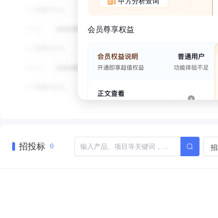
甲方分析查询
会员尊享权益
招投标
招
0