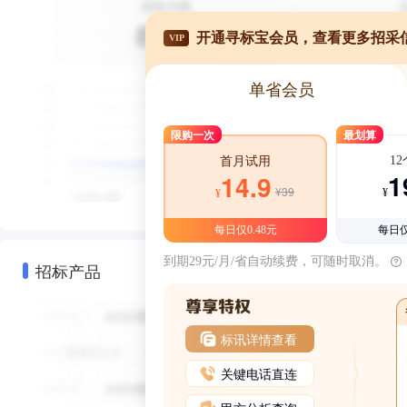
开通寻标宝会员，查看更多招采
VIP
单省会员
限购一次
最划算
1
首月试用
1
14.9
¥39
¥
¥
每日仅0.48元
每日仅
到期29元/月/省自动续费，可随时取消。
招标产品
标讯详情查看
关键电话直连