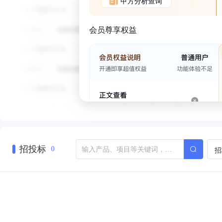
甲方分析查询
会员尊享权益
招投标
招
0