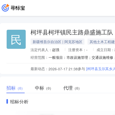
柯坪县柯坪镇民主路鼎盛施工队
民
新疆维吾尔自治区 | 阿克苏地区
其他土木工程建
法定代表人：
赵强
注册资本：
-
成立日期：
经营范围：
最新动态：
参与
[柯坪县玉尔其乡
2026-07-17 21:38
招标
中标
代理
（0）
（0）
（0）
招标分析