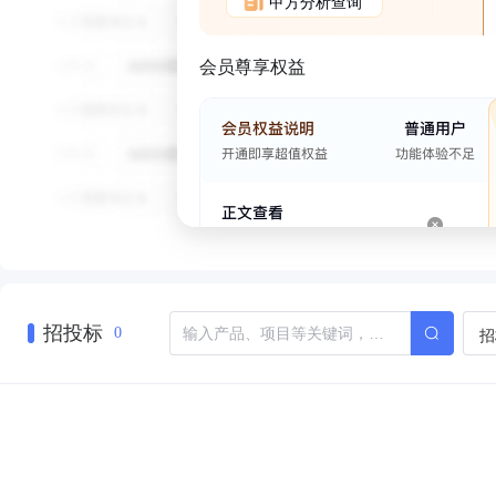
甲方分析查询
会员尊享权益
招投标
招
0