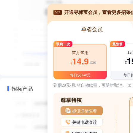
开通寻标宝会员，查看更多招采
VIP
单省会员
限购一次
最划算
1
首月试用
1
14.9
¥39
¥
¥
每日仅0.48元
每日仅
到期29元/月/省自动续费，可随时取消。
招标产品
标讯详情查看
关键电话直连