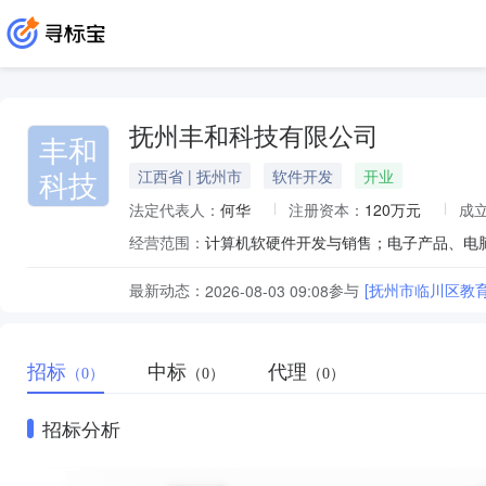
抚州丰和科技有限公司
丰和
科技
江西省 | 抚州市
软件开发
开业
法定代表人：
何华
注册资本：
120万元
成
经营范围：
最新动态：
参与
[抚州市临川区教
2026-08-03 09:08
招标
中标
代理
（0）
（0）
（0）
招标分析