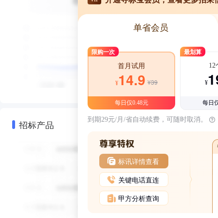
单省会员
限购一次
最划算
1
首月试用
1
14.9
¥39
¥
¥
每日仅0.48元
每日仅
到期29元/月/省自动续费，可随时取消。
招标产品
标讯详情查看
关键电话直连
甲方分析查询