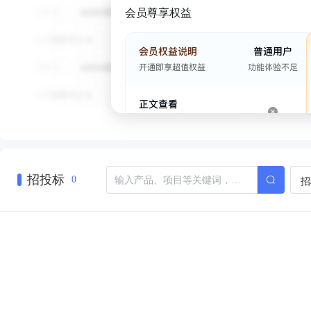
会员尊享权益
招投标
招
0