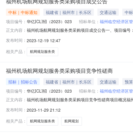
福州机场航网规划服务类采购项目成交公告
中标｜中标通知
福建省｜福州市｜长乐区
交通运输
中标
项目编号：
华亿[CL]招（2023）023
招标单位：
福州临空经济区管
福州机场航网规划服务类采购项目成交公告一、项目编号：华亿
正文内容：
三、中标（成交）信息供应商名称：中国民航大学供应商地址
发布时间：
2023-12-19 12:47
务范围服务要求服务时间服务标准1中国民航大学福州机
评审专家（单一来源
相关产品：
航网规划服务类
福州机场航网规划服务类采购项目竞争性磋商
招标｜招标公告
福建省｜福州市｜长乐区
交通运输
预算
项目编号：
华亿[CL]招（2023）023
招标单位：
福州临空经济区管
福州机场航网规划服务类采购项目竞争性磋商项目概况福
正文内容：
源城市广场1#楼618）获取采购文件，并于2023年12月
发布时间：
2023-11-29 21:12
网规划服务类采购项目采购方式：竞争性磋商预算金额：49.
合同
相关产品：
航网规划服务类
航网规划