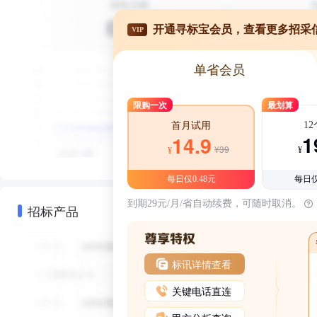
开通寻标宝会员，查看更多招采
VIP
单省会员
限购一次
最划算
1
首月试用
1
14.9
¥39
¥
¥
每日仅0.48元
每日仅
到期29元/月/省自动续费，可随时取消。
招标产品
标讯详情查看
关键电话直连