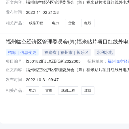
福州临空经济区管理委员会（筹）福米贴片项目红线外电
正文内容：
（甲供材料）货物类采购项目标前更正公告2一、项目基本情况原
发布时间：
2022-11-02 21:58
米贴片项目红线外电力线路工程（甲供材料）货物类采购项
避免人群聚集引
相关产品：
线路工程
电力
货物
红线
福州临空经济区管理委员会(筹)福米贴片项目红线外电
招标｜信息变更
福建省｜福州市｜长乐区
水利水电
项目编号：
[350182]FJLXZB[GK]2022005
招标单位：
福州临空经
福州临空经济区管理委员会（筹）福米贴片项目红线外电
正文内容：
[350182]FJLXZB[GK]2022005原公告的采
发布时间：
2022-10-31 09:47
月09日二、更正信息合同包1更正事项：采购公告更正
更正内容：原招标公告“五、提交投标文件
相关产品：
电力
货物
线路工程
红线