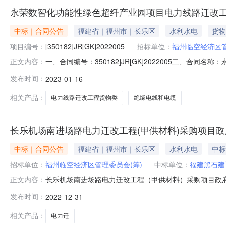
永荣数智化功能性绿色超纤产业园项目电力线路迁改工
中标｜合同公告
福建省｜福州市｜长乐区
水利水电
货物
项目编号：
[350182]JR[GK]2022005
招标单位：
福州临空经济区管
一、合同编号：350182]JR[GK]2022005二
正文内容：
350182]JR[GK]2022005四、项目名称：永
发布时间：
2023-01-16
委员会（筹）地址：福州市长乐区湖南镇联系方式：0591-
内）联系方式
相关产品：
电力线路迁改工程货物类
绝缘电线和电缆
长乐机场南进场路电力迁改工程(甲供材料)采购项目
中标｜合同公告
福建省｜福州市｜长乐区
水利水电
中标
招标单位：
福州临空经济区管理委员会(筹)
中标单位：
福建黑石建
长乐机场南进场路电力迁改工程（甲供材料）采购项目政
正文内容：
3,183,653.83元人民币合同期限年合同签署时间2022-1
发布时间：
2022-12-31
相关产品：
电力迁