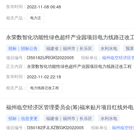
场路电力迁改工程（甲供材料）采购项目首次公告日期：2
发布时间：
2022-11-08 06:48
疫情防控工作需要，原定于2022年11月9日上午在长
潜在投标人密
相关产品：
电力迁
永荣数智化功能性绿色超纤产业园项目电力线路迁改工
招标｜招标公告
福建省｜福州市｜长乐区
水利水电
预算
项目编号：
[350182]JR[GK]2022005
招标单位：
福州临空经济区管
永荣数智化功能性绿色超纤产业园项目电力线路迁改工程
正文内容：
目公开招标招标公告项目概况受福州临空经济区管理委员会（筹
发布时间：
2022-11-02 22:18
改工程（甲供材料）货物类采购项目组织公开招标，现欢
在投标人应在福建省政府采购
相关产品：
电力线路迁改工程
福州临空经济区管理委员会(筹)福米贴片项目红线外电
招标｜信息变更
福建省｜福州市｜长乐区
水利水电
项目编号：
[350182]FJLXZB[GK]2022005
招标单位：
福州临空经