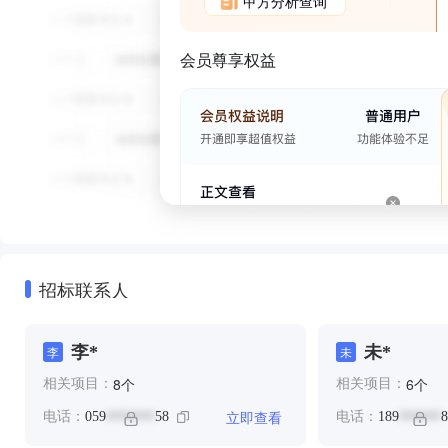
甲方分析查询
会员尊享权益
招标联系人
李*
未*
李
未
个
个
8
6
相关项目：
相关项目：
立即查看
电话：
059
58
电话：
189
8
*******
******