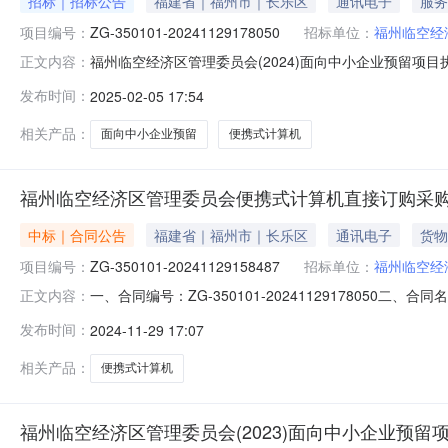
招标｜招标公告
福建省｜福州市｜长乐区
通讯电子
服务
项目编号：
ZG-350101-20241129178050
招标单位：
福州临空经
福州临空经济区管理委员会(2024)面向中小企业预留项
正文内容：
中小企业预留项目执行情况公告如下：本部门（单位）202
发布时间：
2025-02-05 17:54
号项目名称预留选项面向中小企业采购金额（万元）采购合同1便
相关产品：
面向中小企业预留
便携式计算机
福州临空经济区管理委员会便携式计算机直接订购采
中标｜合同公告
福建省｜福州市｜长乐区
通讯电子
货物
项目编号：
ZG-350101-20241129158487
招标单位：
福州临空经
一、合同编号：ZG-350101-20241129178050二
正文内容：
称：福州临空经济区管理委员会采购订单五、合同主体采购
发布时间：
2024-11-29 17:07
18850451805供应商（乙方）：福州浪腾电子科技有限
相关产品：
便携式计算机
福州临空经济区管理委员会(2023)面向中小企业预留