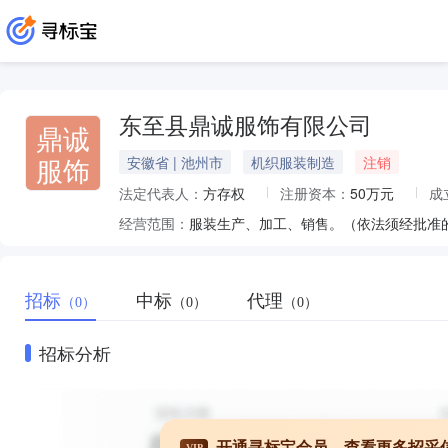
东至县鼎诚服饰有限公司
鼎诚
服饰
安徽省 | 池州市
机织服装制造
注销
法定代表人：
方存权
注册资本：
50万元
成
经营范围：
服装生产、加工、销售。（依法须经批准
招标
中标
代理
（0）
（0）
（0）
招标分析
开通寻标宝会员，查看更多招采
VIP