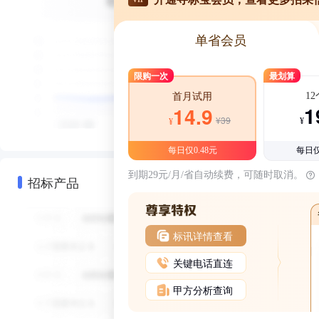
单省会员
限购一次
最划算
1
首月试用
1
14.9
¥39
¥
¥
每日仅0.48元
每日仅
到期29元/月/省自动续费，可随时取消。
招标产品
标讯详情查看
关键电话直连
甲方分析查询