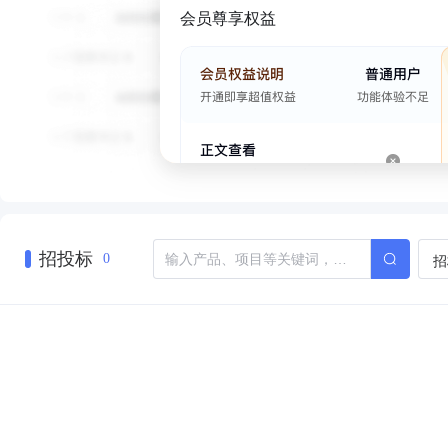
会员尊享权益
招投标
招
0