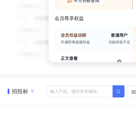
甲方分析查询
会员尊享权益
招投标
招
0