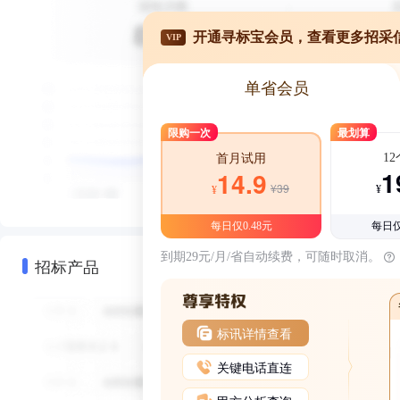
开通寻标宝会员，查看更多招采
VIP
单省会员
限购一次
最划算
1
首月试用
1
14.9
¥39
¥
¥
每日仅0.48元
每日仅
到期29元/月/省自动续费，可随时取消。
招标产品
标讯详情查看
关键电话直连