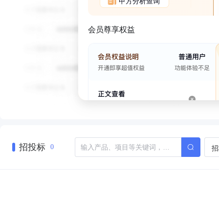
甲方分析查询
会员尊享权益
招投标
招
0