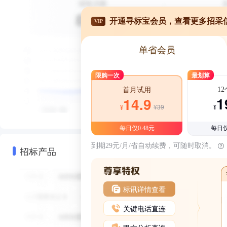
开通寻标宝会员，查看更多招采
VIP
单省会员
限购一次
最划算
1
首月试用
1
14.9
¥39
¥
¥
每日仅0.48元
每日仅
到期29元/月/省自动续费，可随时取消。
招标产品
标讯详情查看
关键电话直连