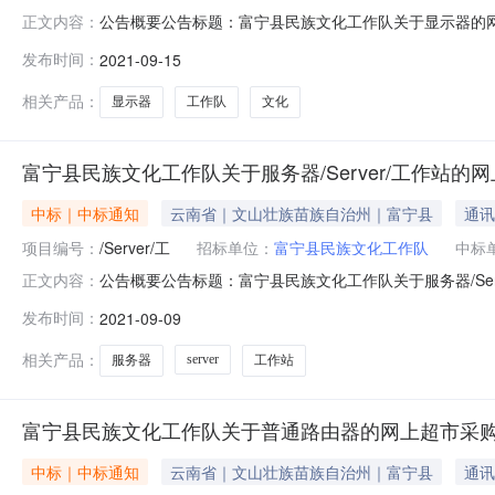
公告概要公告标题：富宁县民族文化工作队关于显示器的网上超
正文内容：
临沧市楚雄州红河州文山州版纳州大理州德宏州怒江州迪
发布时间：
2021-09-15
号:1799355000009584602）采购已经结束
号:1799355000009584602项目
相关产品：
显示器
工作队
文化
富宁县民族文化工作队关于服务器/Server/工作站
中标｜中标通知
云南省｜文山壮族苗族自治州｜富宁县
通讯
项目编号：
/Server/工
招标单位：
富宁县民族文化工作队
中标
公告概要公告标题：富宁县民族文化工作队关于服务器/Serv
正文内容：
市丽江市普洱市临沧市楚雄州红河州文山州版纳州大理州德宏
发布时间：
2021-09-09
目编号:1799355000009462785）采购已经结束
相关产品：
server
服务器
工作站
富宁县民族文化工作队关于普通路由器的网上超市采
中标｜中标通知
云南省｜文山壮族苗族自治州｜富宁县
通讯