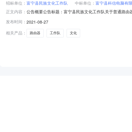
招标单位：
富宁县民族文化工作队
中标单位：
富宁县科信电脑有
公告概要公告标题：富宁县民族文化工作队关于普通路由器的网
正文内容：
洱市临沧市楚雄州红河州文山州版纳州大理州德宏州怒江州
发布时间：
2021-08-27
经结束，现将采购结果公示如下：一、项目信息项目名称:富
计划文号:采购
相关产品：
路由器
工作队
文化
NEW
HOT
5折起