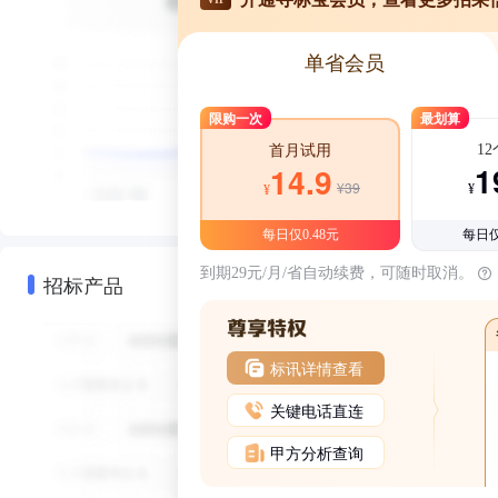
单省会员
限购一次
最划算
1
首月试用
1
14.9
¥39
¥
¥
每日仅0.48元
每日仅
到期29元/月/省自动续费，可随时取消。
招标产品
标讯详情查看
关键电话直连
甲方分析查询