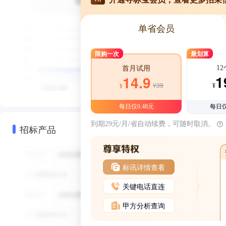
单省会员
限购一次
最划算
1
首月试用
1
14.9
¥39
¥
¥
每日仅0.48元
每日仅
到期29元/月/省自动续费，可随时取消。
招标产品
标讯详情查看
关键电话直连
甲方分析查询