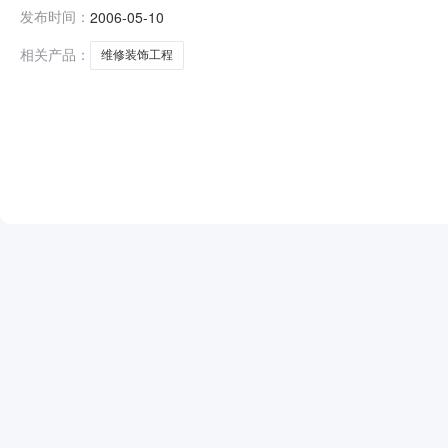
开招标。现邀请合格投标人参加投标。1．招标项目内容哈
发布时间：
2006-05-10
100元人民币（邮购须另加50元人民币），招标文件售后不
招标三处（
相关产品：
维修装饰工程