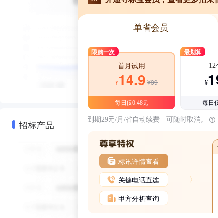
单省会员
限购一次
最划算
1
首月试用
1
14.9
¥39
¥
¥
每日仅0.48元
每日仅
到期29元/月/省自动续费，可随时取消。
招标产品
标讯详情查看
关键电话直连
甲方分析查询