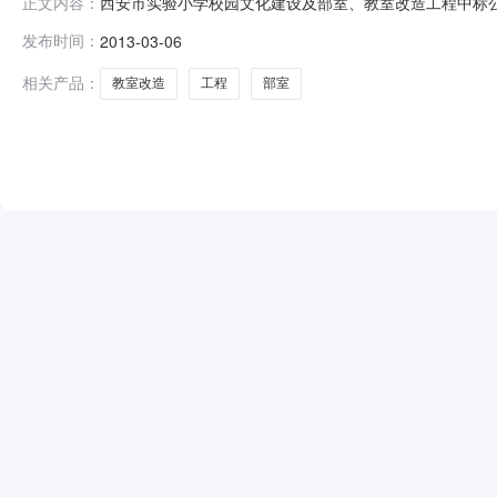
西安市实验小学校园文化建设及部室、教室改造工程中标公告发布
正文内容：
标机构：陕西龙寰招标有限责任公司招标地区：陕西省招标
发布时间：
2013-03-06
验小学工程名称：西安市实验小学校园文化建设及部室、教
标委员会评审
相关产品：
教室改造
工程
部室