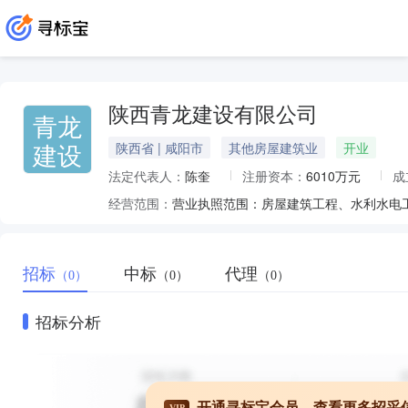
陕西青龙建设有限公司
青龙
建设
陕西省 | 咸阳市
其他房屋建筑业
开业
法定代表人：
陈奎
注册资本：
6010万元
成
经营范围：
招标
中标
代理
（0）
（0）
（0）
招标分析
开通寻标宝会员，查看更多招采
VIP