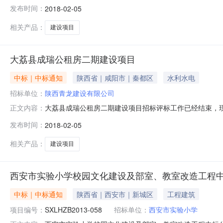
陕西省招标产品：所属行业：;水利工程;大荔县成瑞公租房
发布时间：
2018-02-05
关单位对此结果如有异议，请于2018年2月7日18时前
59.96
相关产品：
建设项目
大荔县成瑞公租房二期建设项目
中标｜中标通知
陕西省｜咸阳市｜秦都区
水利水电
招标单位：
陕西青龙建设有限公司
大荔县成瑞公租房二期建设项目招标评标工作已经结束，现将
正文内容：
月7日18时前向本工程招标人反应，过期不再受理。序号投标
发布时间：
2018-02-05
59.954榆林市众泰建筑工程有限公司59.06中标候
荔县住房和城
相关产品：
建设项目
西安市实验小学校园文化建设及部室、教室改造工程
中标｜中标通知
陕西省｜西安市｜新城区
工程建筑
项目编号：
SXLHZB2013-058
招标单位：
西安市实验小学