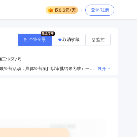
登录/注册
企业全景
取消收藏
监控
湖工业区7号
许可项目：特种设备检验检测；特种设备安装改造修理（依法须经批准的项目，经相关部门批准后方可开展经营活动，具体经营项目以审批结果为准）一般项目：技术服务、技术开发、技术咨询、技术交流、技术转让、技术推广；新兴能源技术研发；饲料添加剂销售；饲料原料销售；农作物秸秆处理及加工利用服务；农林牧渔业废弃物综合利用；草及相关制品销售；生物饲料研发；林产品采集；农副产品销售；肥料销售；特种设备销售；国内贸易代理；合同能源管理；再生资源回收（除生产性废旧金属）；再生资源销售；生物质燃料加工；生物质成型燃料销售；生物基材料销售；热力生产和供应；货物进出口；技术进出口；进出口代理（除依法须经批准的项目外，凭营业执照依法自主开展经营活动）
展开