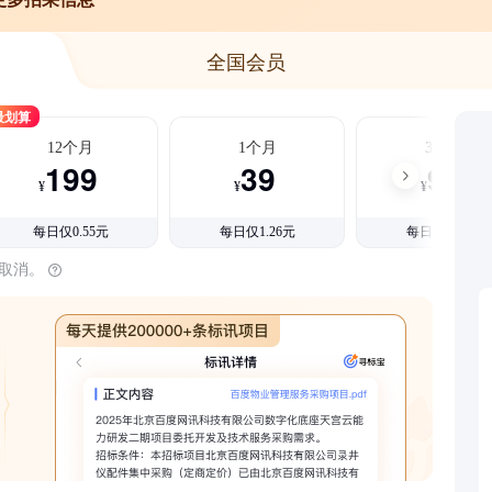
全国会员
最划算
12个月
1个月
3个月
199
39
99
¥
¥
¥
每日仅0.55元
每日仅1.26元
每日仅1.08元
时取消。