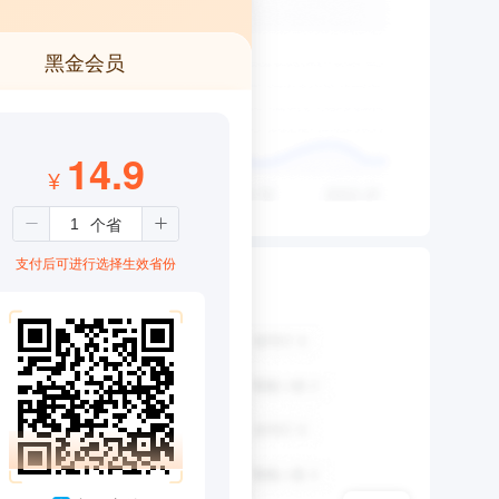
黑金会员
14.9
¥
支付后可进行选择生效省份