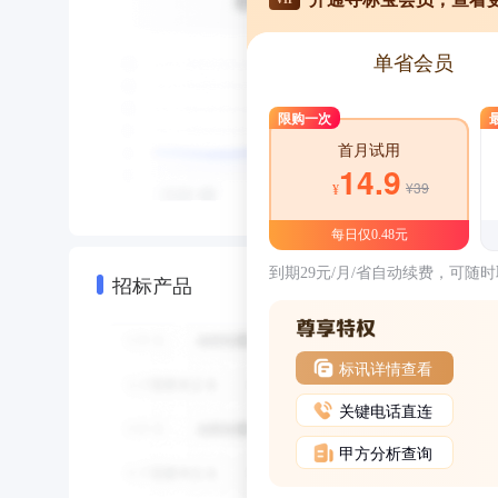
单省会员
限购一次
首月试用
14.9
¥39
¥
每日仅0.48元
到期29元/月/省自动续费，可随
招标产品
标讯详情查看
关键电话直连
甲方分析查询