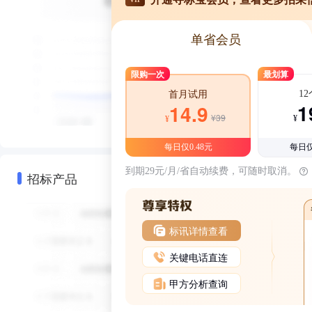
单省会员
限购一次
最划算
1
首月试用
1
14.9
¥39
¥
¥
每日仅0.48元
每日仅
到期29元/月/省自动续费，可随时取消。
招标产品
标讯详情查看
关键电话直连
甲方分析查询