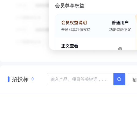
会员尊享权益
招投标
招
0