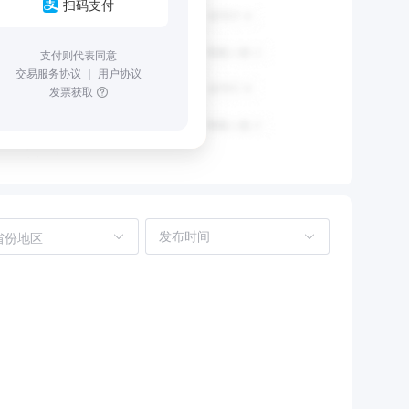
扫码支付
支付则代表同意
交易服务协议
｜
用户协议
发票获取
省份地区