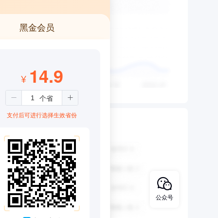
黑金会员
14.9
¥
支付后可进行选择生效省份
公众号