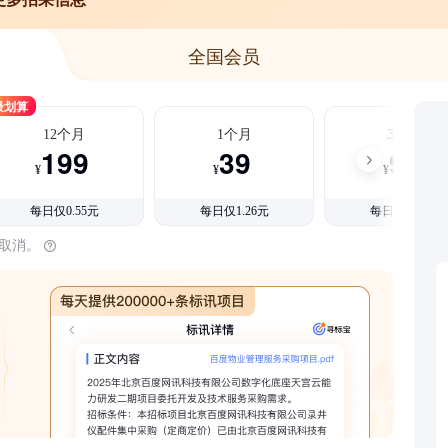
全国会员
最划算
12个月
1个月
3个月
199
39
99
¥
¥
¥
每日仅0.55元
每日仅1.26元
每日仅1.08元
时取消。