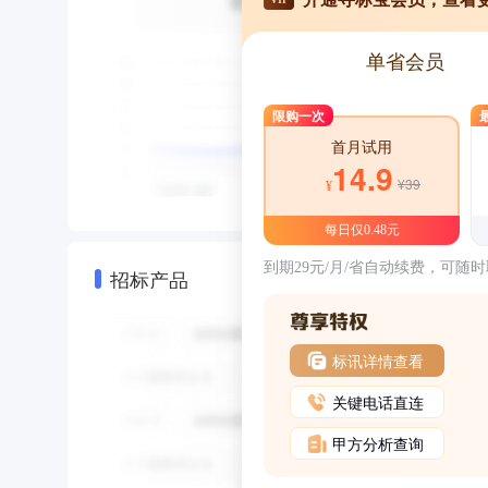
单省会员
限购一次
首月试用
14.9
¥39
¥
每日仅0.48元
到期29元/月/省自动续费，可随
招标产品
标讯详情查看
关键电话直连
甲方分析查询