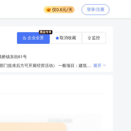
登录/注册
企业全景
取消收藏
监控
桥镇东街61号
许可项目：道路货物运输（网络货运），道路货物运输（不含危险货物）（依法须经批准的项目，经相关部门批准后方可开展经营活动） 一般项目：建筑工程机械与设备租赁，建筑工程用机械销售，机械设备租赁，运输货物打包服务，停车场服务，国内货物运输代理，专用设备修理，机械设备销售，机械零件、零部件销售（除许可业务外，可自主依法经营法律法规非禁止或限制的项目）
展开