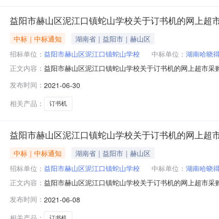
益阳市赫山区泥江口镇蛇山学校关于订书机的网上超
中标｜中标通知
湖南省｜益阳市｜赫山区
招标单位：
益阳市赫山区泥江口镇蛇山学校
中标单位：
湖南哈晓
益阳市赫山区泥江口镇蛇山学校关于订书机的网上超市采
正文内容：
司三、*采购项目编号：1689267000007722596四
发布时间：
2021-06-30
务内容验收数量验收金额(元)验收标准\规格型号\技术标准验收结
相关产品：
订书机
益阳市赫山区泥江口镇蛇山学校关于订书机的网上超
中标｜中标通知
湖南省｜益阳市｜赫山区
招标单位：
益阳市赫山区泥江口镇蛇山学校
中标单位：
湖南哈晓
益阳市赫山区泥江口镇蛇山学校关于订书机的网上超市采购项目
正文内容：
已经结束，现将采购结果公示如下：一、项目信息项目名称:益
发布时间：
2021-06-08
罗丰华项目联系电话:/采购计划文号:采购计划金额（元）:
相关产品：
订书机