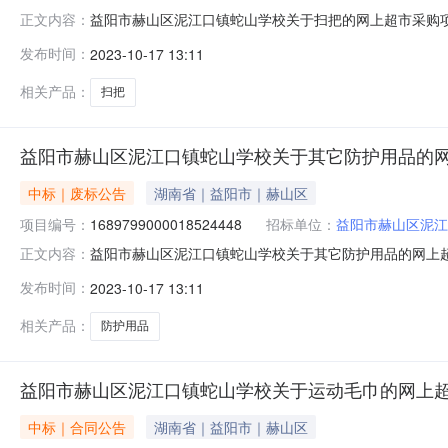
益阳市赫山区泥江口镇蛇山学校关于扫把的网上超市采购
正文内容：
把的网上超市采购项目三、采购项目编号：168928500
发布时间：
2023-10-17 13:11
说明:不想要了取消订单八、其他事项：九、联系方式1、
地址：联系人：联系电话：传
相关产品：
扫把
益阳市赫山区泥江口镇蛇山学校关于其它防护用品的
中标｜废标公告
湖南省｜益阳市｜赫山区
项目编号：
1689799000018524448
招标单位：
益阳市赫山区泥江
益阳市赫山区泥江口镇蛇山学校关于其它防护用品的网上
正文内容：
校关于其它防护用品的网上超市采购项目三、采购项目编号：1
发布时间：
2023-10-17 13:11
型:采购人不想买了补充说明:不需要了，谢谢八、其他事
采购代理机构名称：地址：联
相关产品：
防护用品
益阳市赫山区泥江口镇蛇山学校关于运动毛巾的网上
中标｜合同公告
湖南省｜益阳市｜赫山区