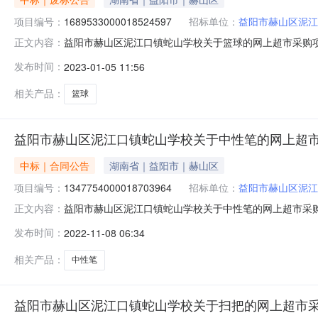
项目编号：
1689533000018524597
招标单位：
益阳市赫山区泥江
益阳市赫山区泥江口镇蛇山学校关于篮球的网上超市采购
正文内容：
球的网上超市采购项目三、采购项目编号：168953300
发布时间：
2023-01-05 11:56
充说明:商品点错了八、其他事项：九、联系方式1、采购
址：联系人：联系电话：传真：
相关产品：
篮球
益阳市赫山区泥江口镇蛇山学校关于中性笔的网上超
中标｜合同公告
湖南省｜益阳市｜赫山区
项目编号：
1347754000018703964
招标单位：
益阳市赫山区泥江
益阳市赫山区泥江口镇蛇山学校关于中性笔的网上超市采
正文内容：
行三、*采购项目编号：1347754000018703964四
发布时间：
2022-11-08 06:34
务内容验收数量验收金额(元)验收标准\规格型号\技术标准验收
相关产品：
中性笔
益阳市赫山区泥江口镇蛇山学校关于扫把的网上超市