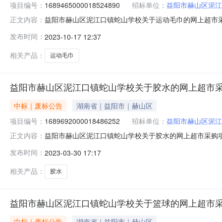
项目编号：
1689465000018524890
招标单位：
益阳市赫山区泥江
益阳市赫山区泥江口镇蛇山学校关于运动毛巾的网上超市采
正文内容：
采购项目编号：1689465000018524890四、*合同
发布时间：
2023-10-17 12:37
验收数量验收金额(元)验收标准\规格型号\技术标准验收结
相关产品：
运动毛巾
益阳市赫山区泥江口镇蛇山学校关于胶水的网上超市
中标｜废标公告
湖南省｜益阳市｜赫山区
项目编号：
1689692000018486252
招标单位：
益阳市赫山区泥江
益阳市赫山区泥江口镇蛇山学校关于胶水的网上超市采购
正文内容：
水的网上超市采购项目三、采购项目编号：168969200
发布时间：
2023-03-30 17:17
重新下单补充说明:重新点单了八、其他事项：九、联系方
名称：地址：联系人：联系电
相关产品：
胶水
益阳市赫山区泥江口镇蛇山学校关于篮球的网上超市
中标｜废标公告
湖南省｜益阳市｜赫山区