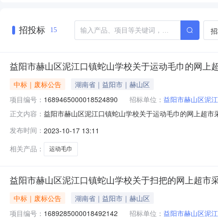
招投标
招
15
益阳市赫山区泥江口镇蛇山学校关于运动毛巾的网上
中标｜废标公告
湖南省｜益阳市｜赫山区
项目编号：
1689465000018524890
招标单位：
益阳市赫山区泥江
益阳市赫山区泥江口镇蛇山学校关于运动毛巾的网上超市
正文内容：
于运动毛巾的网上超市采购项目三、采购项目编号：16894
发布时间：
2023-10-17 13:11
整/预算取消补充说明:不需要了，谢谢八、其他事项：九
理机构名称：地址：联系人
相关产品：
运动毛巾
益阳市赫山区泥江口镇蛇山学校关于扫把的网上超市
中标｜废标公告
湖南省｜益阳市｜赫山区
项目编号：
1689285000018492142
招标单位：
益阳市赫山区泥江