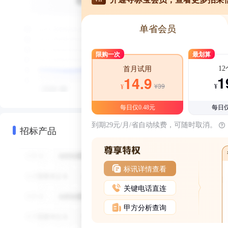
单省会员
限购一次
最划算
1
首月试用
1
14.9
¥39
¥
¥
每日仅0.48元
每日仅
到期29元/月/省自动续费，可随时取消。
招标产品
标讯详情查看
关键电话直连
甲方分析查询