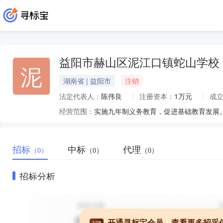
益阳市赫山区泥江口镇蛇山学校
泥
湖南省 | 益阳市
注销
法定代表人：
陈伟良
注册资本：
1万元
成
经营范围：
实施九年制义务教育，促进基础教育发展
招标
中标
代理
（0）
（0）
（0）
招标分析
开通寻标宝会员，查看更多招采
VIP