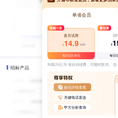
单省会员
限购一次
最划算
1
首月试用
1
14.9
¥39
¥
¥
每日仅0.48元
每日仅
到期29元/月/省自动续费，可随时取消。
招标产品
标讯详情查看
关键电话直连
甲方分析查询