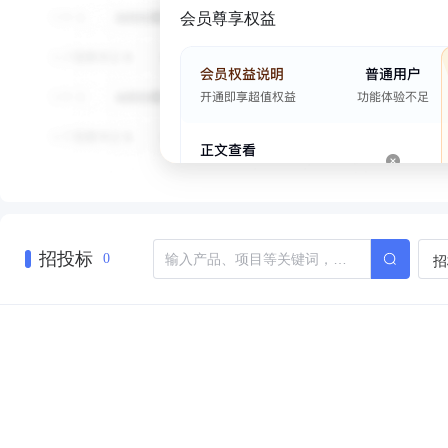
会员尊享权益
招投标
招
0