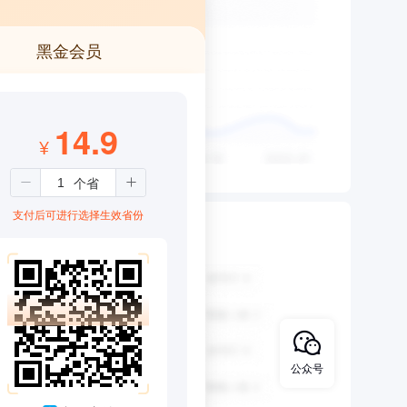
黑金会员
14.9
¥
支付后可进行选择生效省份
公众号