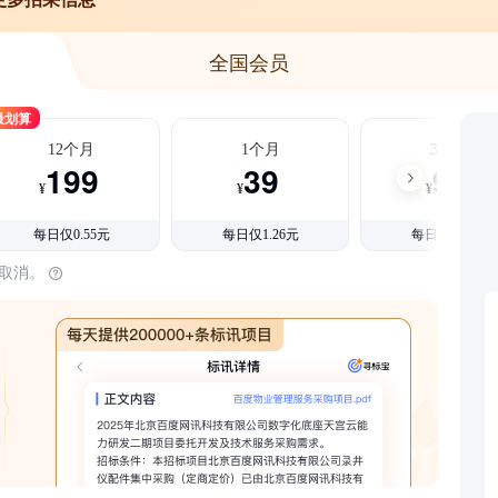
全国会员
最划算
12个月
1个月
3个月
199
39
99
¥
¥
¥
每日仅0.55元
每日仅1.26元
每日仅1.08元
时取消。