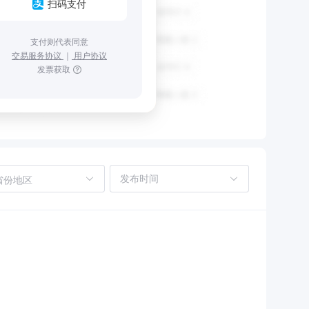
扫码支付
支付则代表同意
交易服务协议
｜
用户协议
发票获取
省份地区