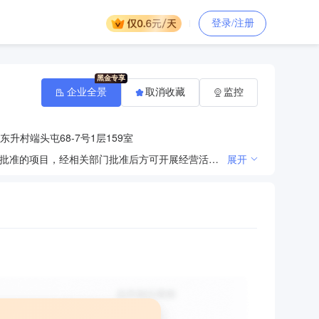
登录/注册
企业全景
取消收藏
监控
升村端头屯68-7号1层159室
许可项目：建设工程施工，建筑劳务分包，施工专业作业，住宅室内装饰装修，建设工程设计（依法须经批准的项目，经相关部门批准后方可开展经营活动，具体经营项目以审批结果为准） 一般项目：工程技术服务（规划管理、勘察、设计、监理除外），信息技术咨询服务，发电技术服务，技术服务、技术开发、技术咨询、技术交流、技术转让、技术推广，园林绿化工程施工，机械设备租赁，土石方工程施工，市政设施管理，体育场地设施工程施工，金属门窗工程施工，电力设施器材销售，技术进出口，货物进出口，机械设备销售，金属材料销售，汽轮机及辅机销售，仪器仪表销售，风电场相关系统研发，电力电子元器件销售，国内贸易代理（除依法须经批准的项目外，凭营业执照依法自主开展经营活动）
展开