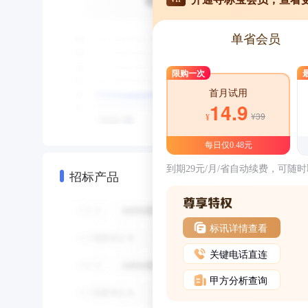
单省会员
限购一次
首月试用
14.9
¥39
¥
每日仅0.48元
到期29元/月/省自动续费，可随
招标产品
标讯详情查看
关键电话直连
甲方分析查询