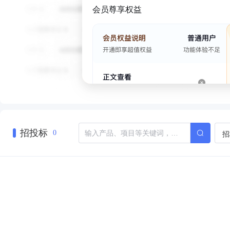
会员尊享权益
招投标
招
0