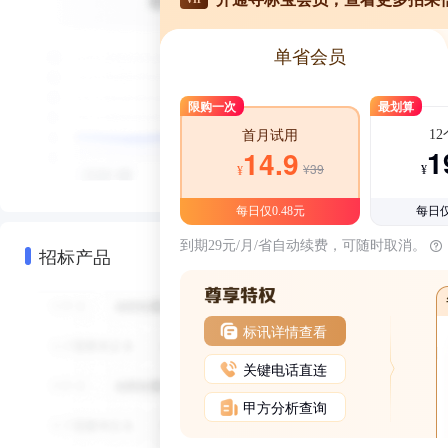
单省会员
限购一次
最划算
1
首月试用
1
14.9
¥39
¥
¥
每日仅0.48元
每日仅
到期29元/月/省自动续费，可随时取消。
招标产品
标讯详情查看
关键电话直连
甲方分析查询