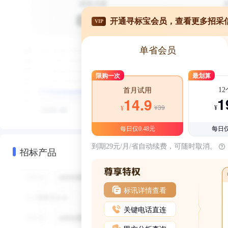
开通寻标宝会员，查看更多招采
VIP
单省会员
限购一次
最划算
1
首月试用
1
14.9
¥39
¥
¥
每日仅0.48元
每日仅
到期29元/月/省自动续费，可随时取消。
招标产品
标讯详情查看
关键电话直连