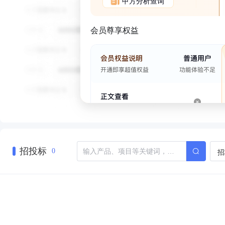
甲方分析查询
会员尊享权益
招投标
招
0