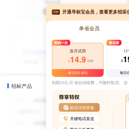
开通寻标宝会员，查看更多招采
VIP
单省会员
限购一次
最划算
1
首月试用
1
14.9
¥39
¥
¥
每日仅0.48元
每日仅
到期29元/月/省自动续费，可随时取消。
招标产品
标讯详情查看
关键电话直连