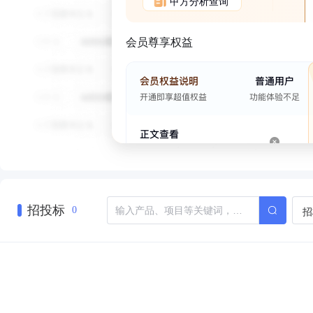
甲方分析查询
会员尊享权益
招投标
招
0