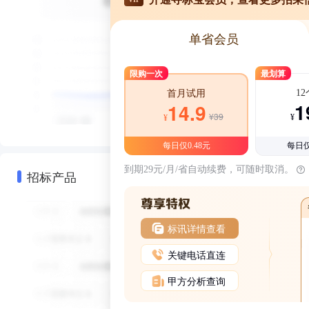
单省会员
限购一次
最划算
1
首月试用
1
14.9
¥39
¥
¥
每日仅0.48元
每日仅
到期29元/月/省自动续费，可随时取消。
招标产品
标讯详情查看
关键电话直连
甲方分析查询