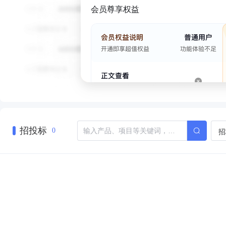
会员尊享权益
招投标
招
0