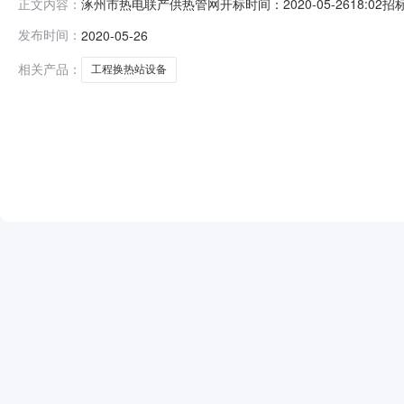
涿州市热电联产供热管网开标时间：2020-05-2618:02招
正文内容：
表项目名称：涿州市热电联产供热管网2019年工程换热站设
发布时间：
2020-05-26
2020-04-2909:00序号投标人名称投标报价（万元
相关产品：
工程换热站设备