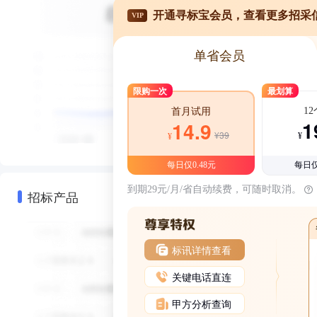
开通寻标宝会员，查看更多招采
VIP
单省会员
限购一次
最划算
1
首月试用
1
14.9
¥39
¥
¥
每日仅0.48元
每日仅
到期29元/月/省自动续费，可随时取消。
招标产品
标讯详情查看
关键电话直连
甲方分析查询