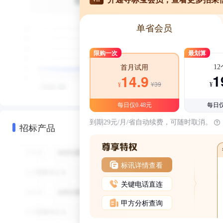
单省会员
限购一次
最划算
1
首月试用
1
14.9
¥39
¥
¥
每日仅0.48元
每日仅
到期29元/月/省自动续费，可随时取消。
招标产品
标讯详情查看
关键电话直连
甲方分析查询