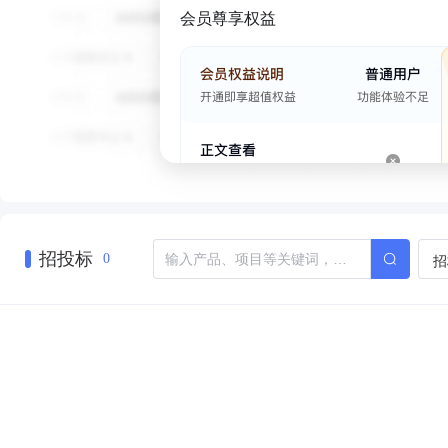
会员尊享权益
招投标
招
0