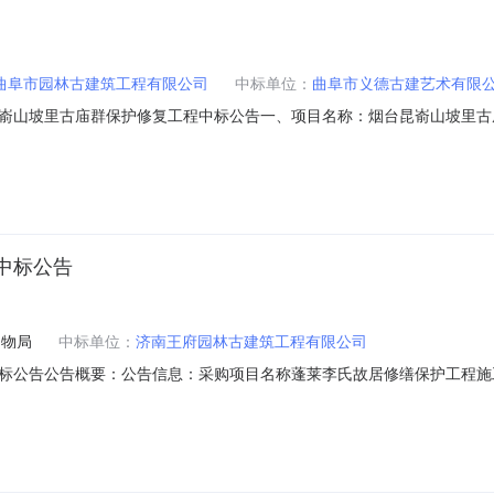
曲阜市园林古建筑工程有限公司
中标单位：
曲阜市义德古建艺术有限
嵛山坡里古庙群保护修复工程中标公告一、项目名称：烟台昆嵛山坡里古
7年6月15日四、开标日期：2017年7月7日五、采购方式：公开招标六、
司曲阜市曲尼路29号139.068648万元七、评标委员会成员名单：
中标公告
文物局
中标单位：
济南王府园林古建筑工程有限公司
标公告公告概要：公告信息：采购项目名称蓬莱李氏故居修缮保护工程施工
见公告正文中标日期详见公告正文评审专家名单详见公告正文总中标金额详
单位地址详见公告正文采购单位联系方式详见公告正文代理机构名称山东