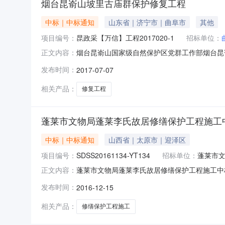
烟台昆嵛山坡里古庙群保护修复工程
中标｜中标通知
山东省｜济宁市｜曲阜市
其他
项目编号：
昆政采【万信】工程2017020-1
招标单位：
烟台昆嵛山国家级自然保护区党群工作部烟台昆
正文内容：
2017020-1三、招标公告发布日期：201
发布时间：
2017-07-07
里古庙群保护修复工程曲阜市义德古建艺术有限公
评审结果：序号投标人
相关产品：
修复工程
蓬莱市文物局蓬莱李氏故居修缮保护工程施工
中标｜中标通知
山西省｜太原市｜迎泽区
项目编号：
SDSS20161134-YT134
招标单位：
蓬莱市
蓬莱市文物局蓬莱李氏故居修缮保护工程施工中
正文内容：
年12月15日08:41本项目招标公告日期详
发布时间：
2016-12-15
系电话详见公告正文采购单位蓬莱市文物局采购
联系方式详见公告正文蓬莱市文物局蓬
相关产品：
修缮保护工程施工