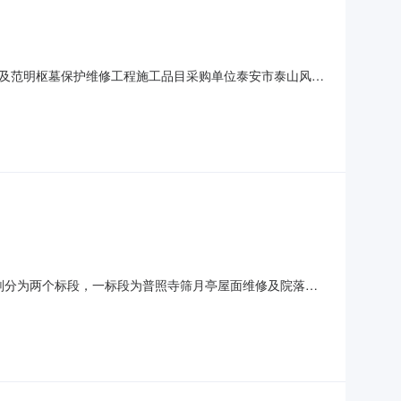
及范明枢墓保护维修工程施工品目采购单位泰安市泰山风景
标日期详见公告正文评审专家名单详见公告正文总中标金额详见
员会竹林寺管理区采购单位地址详见公告正文采购单位联系
本项目划分为两个标段，一标段为普照寺筛月亭屋面维修及院落整
.招标人:泰安市泰山风景名胜区管理委员会竹林寺管理区地址:泰
岱宗大街338-1号项目经理：曹贝贝电