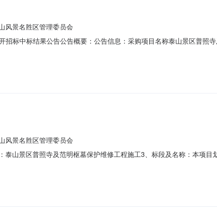
山风景名胜区管理委员会
开招标中标结果公告公告概要：公告信息：采购项目名称泰山景区普照寺
告时间2017年09月19日15:22本项目招标公告日期详见公告正文中
告正文项目联系电话详见公告正文采购单位泰安市泰山风景名胜区管理委
山风景名胜区管理委员会
002.项目名称：泰山景区普照寺及范明枢墓保护维修工程施工3、标段及名称：
.招标控制价：一标段68.051554万元；二标段29.456668万元5
3695616.招标代理机构：山东泰安东岳联合招标代理有限公司地址：泰安市