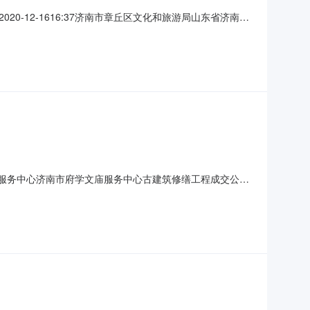
-12-1616:37济南市章丘区文化和旅游局山东省济南市
家村进士故居修缮保护工程采购项目二、分包名称：A包施
17六、成交日期：2020-12-16七、采购方
学文庙服务中心济南市府学文庙服务中心古建筑修缮工程成交公告
-0104四、公共资源编号：2020CGGC01C5348五、
名称中标价(元)/费率中标人地址1