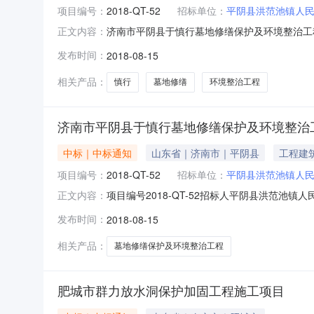
项目编号：
2018-QT-52
招标单位：
平阴县洪范池镇人
济南市平阴县于慎行墓地修缮保护及环境整治工程中
正文内容：
招标有限公司招标地区：山东省招标产品：所属行
发布时间：
2018-08-15
标范围图纸及工程量清单范围内的所有工程建设
评标活动，经评
相关产品：
慎行
墓地修缮
环境整治工程
济南市平阴县于慎行墓地修缮保护及环境整治
中标｜中标通知
山东省｜济南市｜平阴县
工程建
项目编号：
2018-QT-52
招标单位：
平阴县洪范池镇人
项目编号2018-QT-52招标人平阴县洪范
正文内容：
池镇代理单位山东新世纪招标有限公司工程于2
发布时间：
2018-08-15
云南锦锐古建筑园林有限公司中标总价1750720.0
相关产品：
墓地修缮保护及环境整治工程
肥城市群力放水洞保护加固工程施工项目