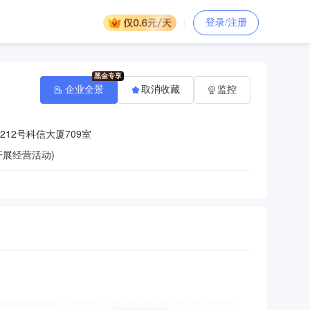
登录/注册
企业全景
取消收藏
监控
12号科信大厦709室
展经营活动)