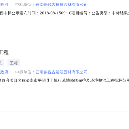
民政府
中标单位：
云南锦锐古建筑园林有限公司
标公示发布时间：2018-08-1509:16项目编号：公告类型：中
业：;其他工程;项目编号2018-QT-52招标人平阴县洪范池镇人民政
地点平阴县洪范池镇代理单位山东新世纪招标有限公司工程于2018年8月
工程
筑
工程
民政府
中标单位：
云南锦锐古建筑园林有限公司
池镇人民政府项目名称济南市平阴县于慎行墓地修缮保护及环境整治工程招标
018年8月15日在济南公共资源交易中心平阴分中心开标厅内组织开标评
5元公示时间自2018年8月15日-2018年8月17日止投诉电话0531-69