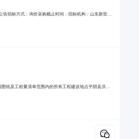
标结果公告招标方式：询价采购截止时间：招标机构：山东新世纪
府项目名称济南市平阴县于慎行墓地修缮保护及环境整治工程招
15日在济南公共资源交易中心平阴分中心开标厅内组织开标
范围图纸及工程量清单范围内的所有工程建设地点平阴县洪范
标活动，经评审，现将评议结果进行公示：标段号无中标单位
982888最终得分表（满分100分）项目名称:济南市平阴