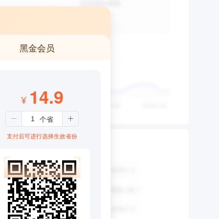
黑金会员
14.9
¥
支付后可进行选择生效省份