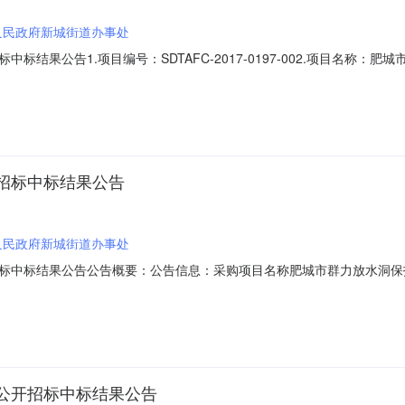
人民政府新城街道办事处
结果公告1.项目编号：SDTAFC-2017-0197-002.项目名称：
政府新城街道办事处地址：肥城市新城路甲019号联系人：杨主任电话：1565
目经理：翟富强电话：158538157566.评委评分明细表6.1形式评
招标中标结果公告
人民政府新城街道办事处
标中标结果公告公告概要：公告信息：采购项目名称肥城市群力放水洞保
15日11:43本项目招标公告日期详见公告正文中标日期详见公告正文评审
公告正文采购单位肥城市人民政府新城街道办事处采购单位地址详见公告
公开招标中标结果公告