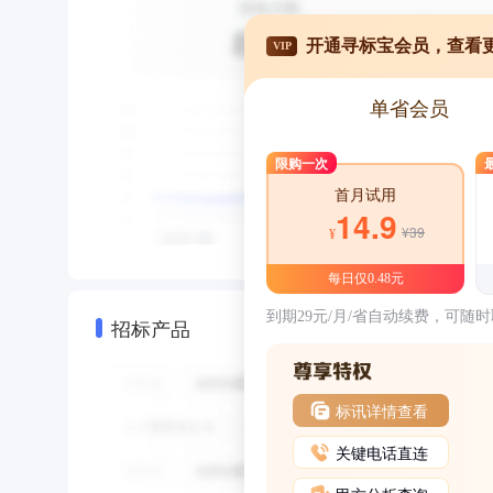
开通寻标宝会员，查看
VIP
单省会员
限购一次
首月试用
14.9
¥39
¥
每日仅0.48元
到期29元/月/省自动续费，可随
招标产品
标讯详情查看
关键电话直连