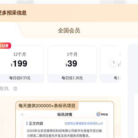
更多招采信息
全国会员
最划算
12个月
1个月
3个月
199
39
99
¥
¥
¥
每日仅0.55元
每日仅1.26元
每日仅1.08元
时取消。