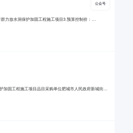
公众号
肥城市群力放水洞保护加固工程施工项目3.预算控制价：
04571185.招标代理机构：泰安市睿泰建设项目管理有限公司
审表序号投标人名称评审结论评审委员评分明细
护加固工程施工项目品目采购单位肥城市人民政府新城街道
专家名单详见公告正文总中标金额详见公告正文联系人及联系方
正文采购单位联系方式详见公告正文代理机构名称泰安市睿