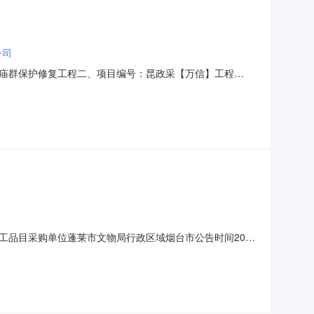
公司
庙群保护修复工程二、项目编号：昆政采【万信】工程
中标情况：序号采购内容中标单位名称地址中标金额1烟台昆嵛山坡
王明江、原森泉、张胜军、王明明、赵现涛八、评标委员会成员
品目采购单位蓬莱市文物局行政区域烟台市公告时间2016
见公告正文联系人及联系方式：项目联系人详见公告正文项目联
三阳项目管理有限公司代理机构地址详见公告正文代理机构