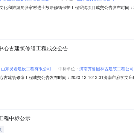
和旅游局张家村进士故居修缮保护工程采购项目成交公告发布时间：2020
程采购项目成交公告一、项目名称：山东省济南市章丘区文化和旅游局张
80四、公共资源编号：2020CGGC20C5045五、公告发布日期：2020-11-
中心古建筑修缮工程成交公告
：
山东灵岩建设工程有限公司
中标单位：
济南齐鲁园林古建筑工程公司
建筑修缮工程成交公告发布时间：2020-12-1013:01济南市府
二、分包名称：A包工程施工三、项目编号：JNCZ(SDYDX)-JC-2020
2020-12-09七、采购方式：竞争性磋商八、中标情况：中标结果序号供应商
工程中标公示
筑