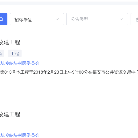
招标单位
改建工程
输
工程
范坑乡蛇头村民委员会
]宁第013号本工程于2018年2月23日上午9时00分在福安市公共资源
方式招标人：福安市范坑乡蛇头村民委员会联系方式：1351506798
招标3、中标人名称及中标价中标人名称：龙岩市新罗区路桥工程有限公司项
改建工程
范坑乡蛇头村民委员会