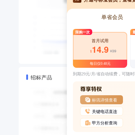
单省会员
限购一次
首月试用
14.9
¥39
¥
每日仅0.48元
到期29元/月/省自动续费，可随
招标产品
标讯详情查看
关键电话直连
甲方分析查询