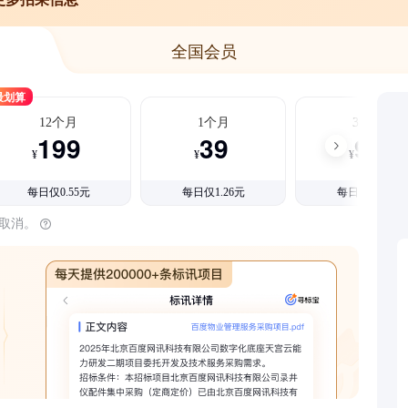
全国会员
最划算
12个月
1个月
3个月
199
39
99
¥
¥
¥
每日仅0.55元
每日仅1.26元
每日仅1.08元
时取消。