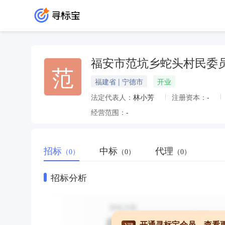
福安市范坑乡蛇头村民委
范
福建省 | 宁德市
开业
法定代表人：
林小芳
注册资本：
-
经营范围：
-
招标
中标
代理
（0）
（0）
（0）
招标分析
开通寻标宝会员，查看
VIP