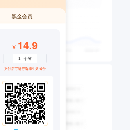
黑金会员
14.9
¥
支付后可进行选择生效省份