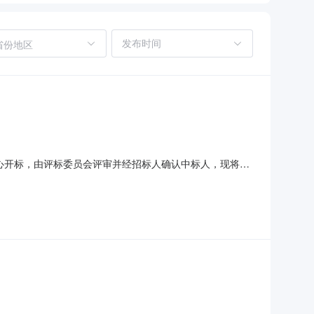
省份地区
交易中心开标，由评标委员会评审并经招标人确认中标人，现将中
82、招标项目名称及方式招标项目名称：福安市范坑乡蛇院线
目负责人：詹大海（证书编号：闽235111251912）