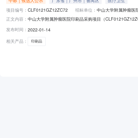
中标｜候选人公示
广东省｜广州市｜番禺区
医疗卫生
项目编号：
CLF0121GZ12ZC72
招标单位：
中山大学附属肿瘤医
中山大学附属肿瘤医院印刷品采购项目（CLF0121GZ
正文内容：
刷品/印刷品/其他印刷品采购单位中山大学附属肿瘤医院行政
发布时间：
2022-01-14
芳、彭康华采购人代表名单：杨莹自行选定专家名单：/总中标金
相关产品：
印刷品