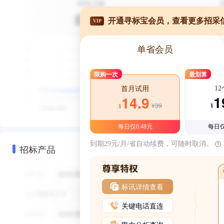
开通寻标宝会员，查看更多招采
VIP
单省会员
限购一次
最划算
1
首月试用
1
14.9
¥39
¥
¥
每日仅0.48元
每日仅
到期29元/月/省自动续费，可随时取消。
招标产品
标讯详情查看
关键电话直连