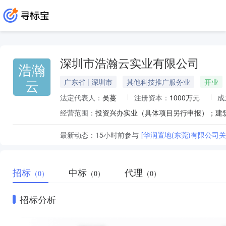
深圳市浩瀚云实业有限公司
浩瀚
云
广东省 | 深圳市
其他科技推广服务业
开业
法定代表人：
吴蔓
注册资本：
1000万元
成
经营范围：
最新动态：
15小时前
参与
[华润置地(东莞)有限公司
招标
中标
代理
（0）
（0）
（0）
招标分析