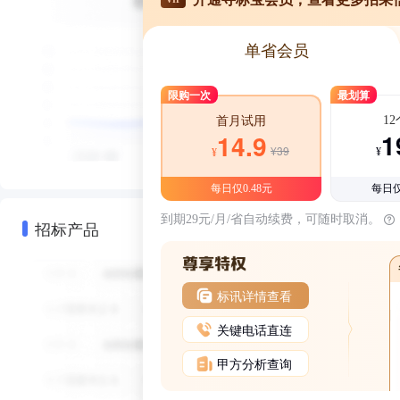
单省会员
限购一次
最划算
1
首月试用
1
14.9
¥39
¥
¥
每日仅0.48元
每日仅
到期29元/月/省自动续费，可随时取消。
招标产品
标讯详情查看
关键电话直连
甲方分析查询