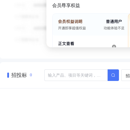
会员尊享权益
招投标
招
0