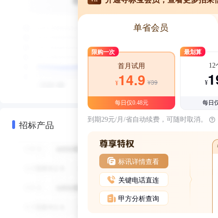
单省会员
限购一次
最划算
1
首月试用
1
14.9
¥39
¥
¥
每日仅0.48元
每日仅
到期29元/月/省自动续费，可随时取消。
招标产品
标讯详情查看
关键电话直连
甲方分析查询