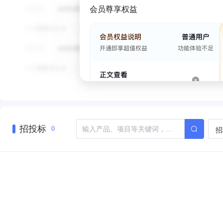
会员尊享权益
招投标
招
0