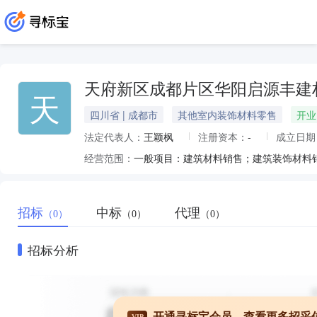
天府新区成都片区华阳启源丰建
天
四川省 | 成都市
其他室内装饰材料零售
开业
法定代表人：
王颖枫
注册资本：
-
成立日期
经营范围：
招标
中标
代理
（0）
（0）
（0）
招标分析
开通寻标宝会员，查看更多招采
VIP