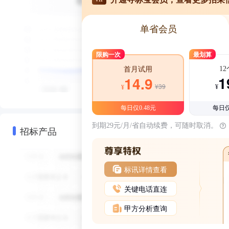
单省会员
限购一次
最划算
1
首月试用
1
14.9
¥39
¥
¥
每日仅0.48元
每日仅
到期29元/月/省自动续费，可随时取消。
招标产品
标讯详情查看
关键电话直连
甲方分析查询