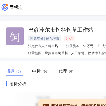
巴彦淖尔市饲料饲草工作站
饲
黑龙江省 | 哈尔滨市
注销
法定代表人：
特木热
注册资本：
50万元
成
经营范围：
招标
中标
代理
（0）
（0）
（0）
招标分析
开通寻标宝会员，查看更多招采
VIP