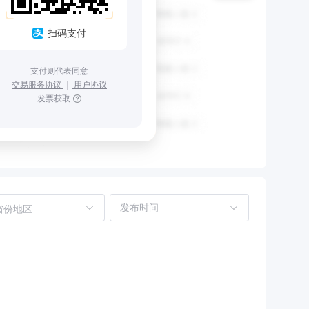
扫码支付
支付则代表同意
交易服务协议
｜
用户协议
发票获取
省份地区