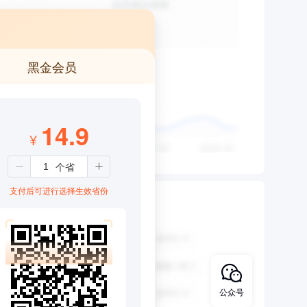
黑金会员
14.9
¥
支付后可进行选择生效省份
公众号