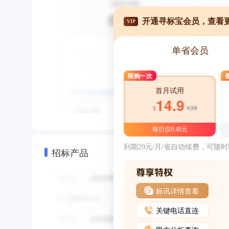
开通寻标宝会员，查看
VIP
单省会员
限购一次
首月试用
14.9
¥39
¥
每日仅0.48元
到期29元/月/省自动续费，可随
招标产品
标讯详情查看
关键电话直连