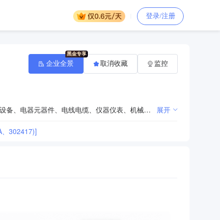
登录/注册
企业全景
取消收藏
监控
生产：低压电器设备、输配电设备、电站专用设备、玻璃纤维增强塑料制品、其他水泥制品；销售：电器设备、电器元器件、电线电缆、仪器仪表、机械设备、五金产品、化工产品（不含危险品）、绝缘材料、橡胶制品、通讯设备、电子产品。***（国家、法律法规禁止的除外、须经国家审批的经国家审批后方可经营，须许可经营的在许可证有效期内经营）
展开
302417)]