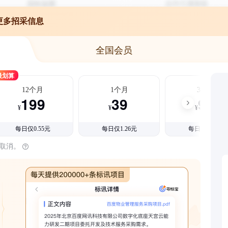
更多招采信息
全国会员
最划算
12个月
1个月
3个月
199
39
99
¥
¥
¥
每日仅0.55元
每日仅1.26元
每日仅1.08元
时取消。