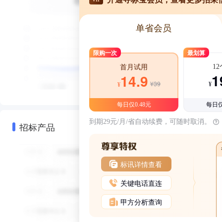
单省会员
限购一次
最划算
1
首月试用
1
14.9
¥39
¥
¥
每日仅0.48元
每日仅
到期29元/月/省自动续费，可随时取消。
招标产品
标讯详情查看
关键电话直连
甲方分析查询