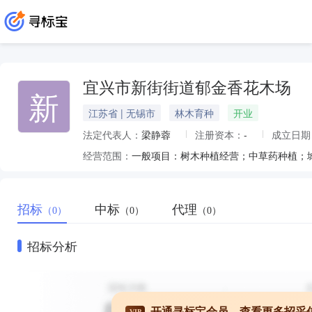
宜兴市新街街道郁金香花木场
新
江苏省 | 无锡市
林木育种
开业
法定代表人：
梁静蓉
注册资本：
-
成立日期
经营范围：
招标
中标
代理
（0）
（0）
（0）
招标分析
开通寻标宝会员，查看更多招采
VIP