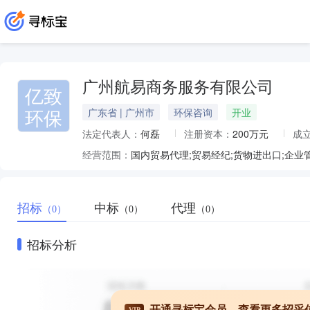
广州航易商务服务有限公司
亿致
环保
广东省 | 广州市
环保咨询
开业
法定代表人：
何磊
注册资本：
200万元
成
经营范围：
招标
中标
代理
（0）
（0）
（0）
招标分析
开通寻标宝会员，查看更多招采
VIP