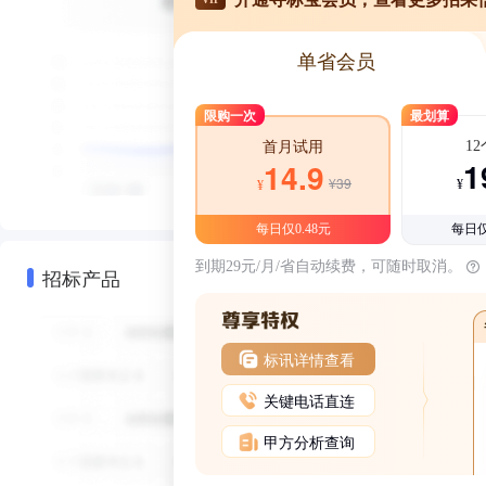
单省会员
限购一次
最划算
1
首月试用
1
14.9
¥39
¥
¥
每日仅0.48元
每日仅
到期29元/月/省自动续费，可随时取消。
招标产品
标讯详情查看
关键电话直连
甲方分析查询