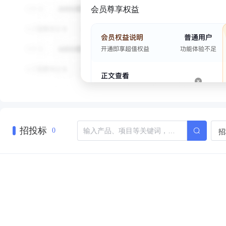
会员尊享权益
招投标
招
0