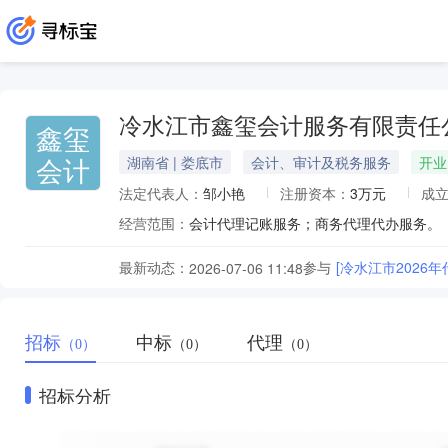
冷水江市鑫玺会计服务有限责任
鑫玺
会计
湖南省 | 娄底市
会计、审计及税务服务
开业
法定代表人：
邹小艳
注册资本：
3万元
成
经营范围：
会计代理记账服务；商务代理代办服务。
最新动态：
参与
[冷水江市2026
2026-07-06 11:48
招标
中标
代理
（0）
（0）
（0）
招标分析