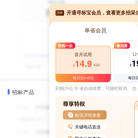
开通寻标宝会员，查看更多招采
VIP
单省会员
限购一次
最划算
1
首月试用
1
14.9
¥39
¥
¥
每日仅0.48元
每日仅
到期29元/月/省自动续费，可随时取消。
招标产品
标讯详情查看
关键电话直连