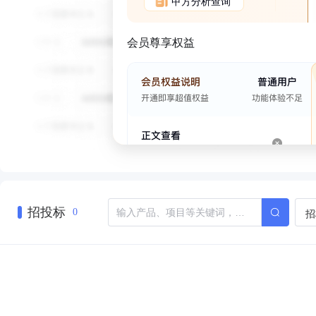
甲方分析查询
会员尊享权益
招投标
招
0