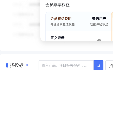
会员尊享权益
招投标
招
0