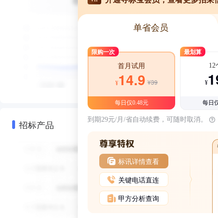
单省会员
限购一次
最划算
1
首月试用
1
14.9
¥39
¥
¥
每日仅0.48元
每日仅
到期29元/月/省自动续费，可随时取消。
招标产品
标讯详情查看
关键电话直连
甲方分析查询