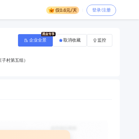
登录/注册
企业全景
取消收藏
监控
庄子村第五组）