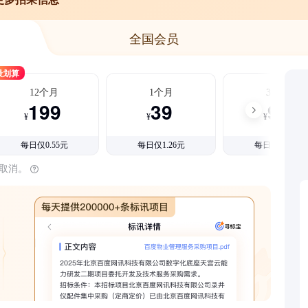
全国会员
最划算
12个月
1个月
3个月
199
39
99
¥
¥
¥
每日仅0.55元
每日仅1.26元
每日仅1.08元
时取消。