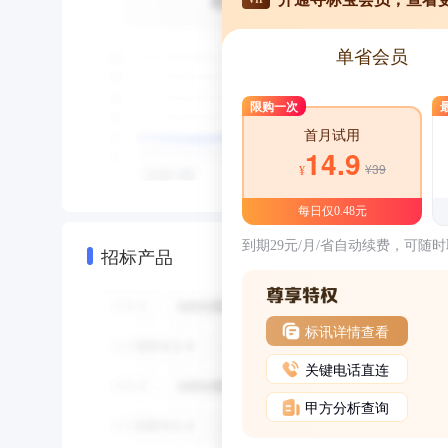
单省会员
限购一次
首月试用
14.9
¥39
¥
每日仅0.48元
到期29元/月/省自动续费，可随
招标产品
标讯详情查看
关键电话直连
甲方分析查询