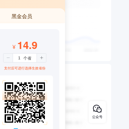
黑金会员
14.9
¥
支付后可进行选择生效省份
公众号