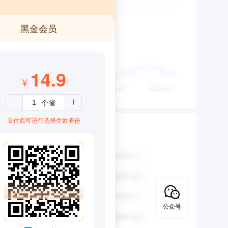
黑金会员
14.9
¥
支付后可进行选择生效省份
公众号