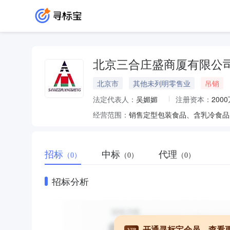
北京三合庄盛商厦有限公
北京市
其他未列明零售业
吊销
法定代表人：
吴媚媚
注册资本：
200
经营范围：
招标
中标
代理
（0）
（0）
（0）
招标分析
开通寻标宝会员，查看
VIP