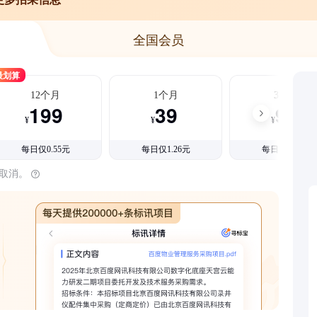
全国会员
最划算
12个月
1个月
3个月
199
39
99
¥
¥
¥
每日仅0.55元
每日仅1.26元
每日仅1.08元
时取消。