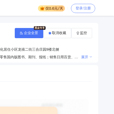
登录/注册
企业全景
取消收藏
监控
化居住小区龙禧二街三合庄园9楼北侧
销售定型包装食品、含乳冷食品、茶叶、干鲜果品、糕点；零售卷烟；零售、出租音像制品、录像制品；零售国内版图书、期刊、报纸；销售日用百货、服装鞋帽、体育用品、文化用品、化工产品（不含危险化学品）、家具、五金交电、建筑材料、机械电子设备、金属材料、计算机软硬件及外围设备、工艺品、针纺织品、日用杂品、黄金、珠宝、照相器材、灯具；信息咨询（不含中介服务）；修理家用电器；劳务服务；技术开发、技术转让、技术咨询；广告制作；打字复印；广告设计；出租商业设施；货物进出口。
展开