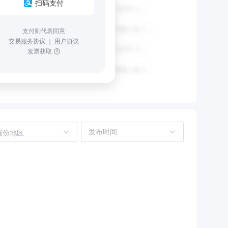
扫码支付
支付则代表同意
交易服务协议
｜
用户协议
发票获取
省份地区