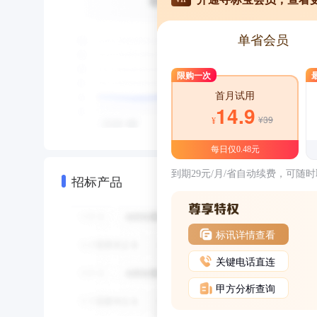
单省会员
限购一次
首月试用
14.9
¥39
¥
每日仅0.48元
到期29元/月/省自动续费，可随
招标产品
标讯详情查看
关键电话直连
甲方分析查询