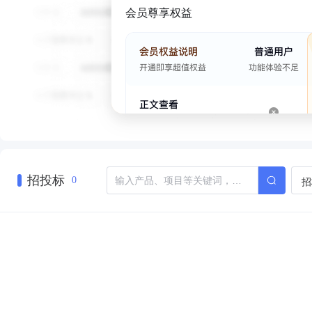
会员尊享权益
招投标
招
0