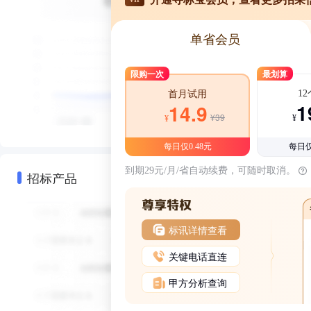
单省会员
限购一次
最划算
1
首月试用
1
14.9
¥39
¥
¥
每日仅0.48元
每日仅
到期29元/月/省自动续费，可随时取消。
招标产品
标讯详情查看
关键电话直连
甲方分析查询