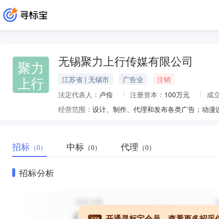
无锡聚力上行传媒有限公司
聚力
上行
江苏省 | 无锡市
广告业
注销
法定代表人：
卢俭
注册资本：
100万元
成
经营范围：
招标
中标
代理
（0）
（0）
（0）
招标分析
开通寻标宝会员，查看更多招采
VIP