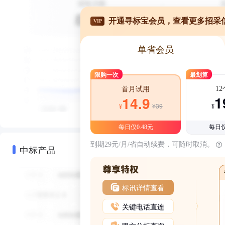
开通寻标宝会员，查看更多招采
VIP
单省会员
限购一次
最划算
1
首月试用
1
14.9
¥39
¥
¥
每日仅0.48元
每日仅
到期29元/月/省自动续费，可随时取消。
中标产品
标讯详情查看
关键电话直连