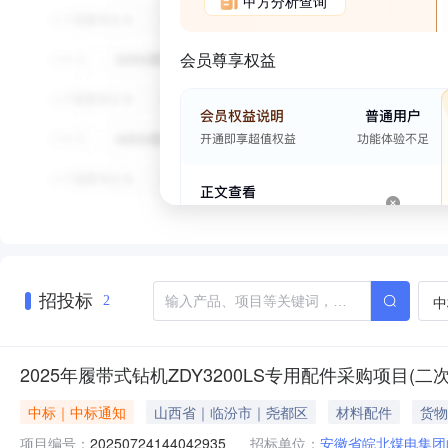
甲方分析查询
会员尊享权益
招投标
中
2
2025年履带式钻机ZDY3200LS专用配件采购项目
中标｜中标通知
山西省｜临汾市｜尧都区
材料配件
货物
项目编号：
20250724144042935
招标单位：
安徽省皖北煤电集团