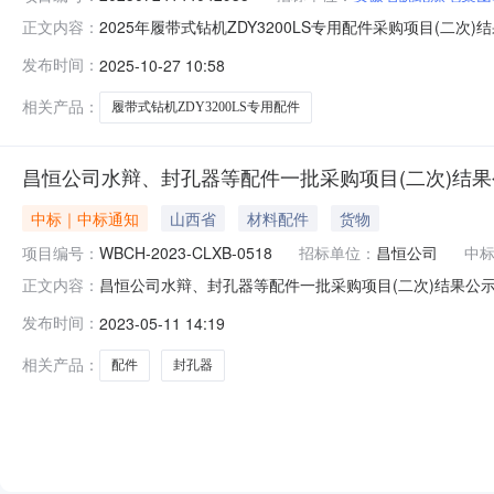
2025年履带式钻机ZDY3200LS专用配件采购项目(
正文内容：
称：2025年履带式钻机ZDY3200LS专用配件采购项目(
发布时间：
2025-10-27 10:58
中探机械制造有限公司registerPrice本项目采购公告
相关产品：
履带式钻机ZDY3200LS专用配件
昌恒公司水辩、封孔器等配件一批采购项目(二次)结果
中标｜中标通知
山西省
材料配件
货物
项目编号：
WBCH-2023-CLXB-0518
招标单位：
昌恒公司
中
昌恒公司水辩、封孔器等配件一批采购项目(二次)结果公示发
正文内容：
次)项目编号：WBCH-2023-CLXB-0518本项
发布时间：
2023-05-11 14:19
供应商双方合同的一部分。如对以上公示有疑问，请在三个工
相关产品：
配件
封孔器