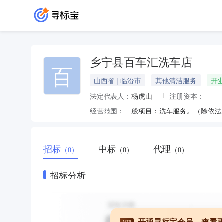
乡宁县百车汇洗车店
百
山西省 | 临汾市
其他清洁服务
开
法定代表人：
杨虎山
注册资本：
-
经营范围：
一般项目：洗车服务。（除依法
招标
中标
代理
（0）
（0）
（0）
招标分析
开通寻标宝会员，查看
VIP