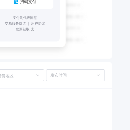
扫码支付
支付则代表同意
交易服务协议
｜
用户协议
发票获取
省份地区