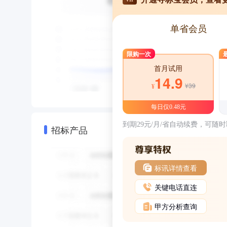
单省会员
限购一次
首月试用
14.9
¥39
¥
每日仅0.48元
到期29元/月/省自动续费，可随
招标产品
标讯详情查看
关键电话直连
甲方分析查询