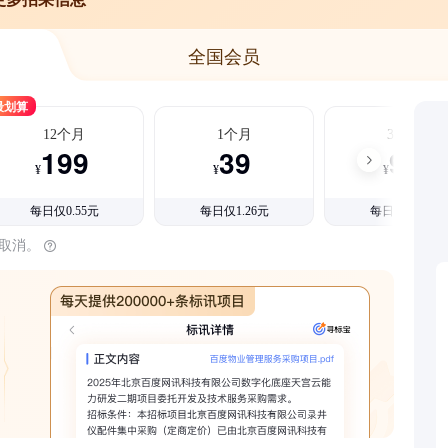
全国会员
最划算
12个月
1个月
3个月
199
39
99
¥
¥
¥
每日仅0.55元
每日仅1.26元
每日仅1.08元
时取消。