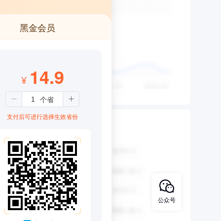
黑金会员
14.9
¥
支付后可进行选择生效省份
公众号