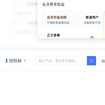
会员尊享权益
招投标
招
0