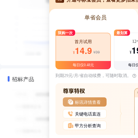
单省会员
限购一次
最划算
1
首月试用
1
14.9
¥39
¥
¥
每日仅0.48元
每日仅
到期29元/月/省自动续费，可随时取消。
招标产品
标讯详情查看
关键电话直连
甲方分析查询