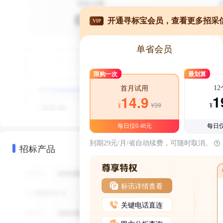
开通寻标宝会员，查看更多招采
VIP
单省会员
限购一次
最划算
1
首月试用
1
14.9
¥39
¥
¥
每日仅0.48元
每日仅
到期29元/月/省自动续费，可随时取消。
招标产品
标讯详情查看
关键电话直连