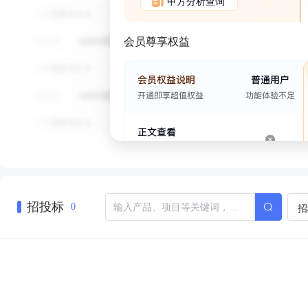
甲方分析查询
会员尊享权益
招投标
招
0