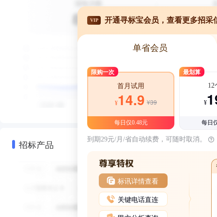
开通寻标宝会员，查看更多招采
VIP
单省会员
限购一次
最划算
1
首月试用
1
14.9
¥39
¥
¥
每日仅0.48元
每日仅
到期29元/月/省自动续费，可随时取消。
招标产品
标讯详情查看
关键电话直连