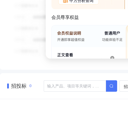
甲方分析查询
会员尊享权益
招投标
招
0