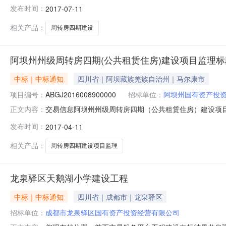
资金来源：无联系人：无联系电话：无项目所属地区：阿
发布时间：
2017-07-11
理）发表时间：2016-05-131.招标条件1.1本招
144
相关产品：
周转房四期建设
阿坝州州级周转房四期(公共租赁住房)建设项目监理标
中标｜中标通知
四川省｜阿坝藏族羌族自治州｜马尔康市
项目编号：
ABGJ2016008900000
招标单位：
阿坝州国有资产投
交易信息阿坝州州级周转房四期（公共租赁住房）建设项目（施工、监
正文内容：
阿坝州项目类型:其他项目规模:无资金来源:无联系人:无联系
发布时间：
2017-04-11
（公共租赁住房）建设项目中标候选人公示项目及标段名
相关产品：
周转房四期建设项目监理
龙泉驿区天鹅湖小学建设工程
中标｜中标通知
四川省｜成都市｜龙泉驿区
招标单位：
成都市龙泉驿区国有资产投资经营有限公司