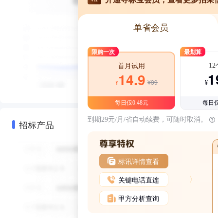
单省会员
限购一次
最划算
1
首月试用
1
14.9
¥39
¥
¥
每日仅0.48元
每日仅
到期29元/月/省自动续费，可随时取消。
招标产品
标讯详情查看
关键电话直连
甲方分析查询