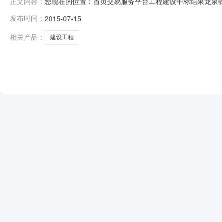
您现在的位置：首页交易服务平台工程建设中标结果龙泉驿区
正文内容：
程中标公示。中标候选人公示项目及标段名称龙泉驿区天鹅
发布时间：
2015-07-15
84869695招标代理机构四川华通建设工程造价管理有限责任公
泉
相关产品：
建设工程