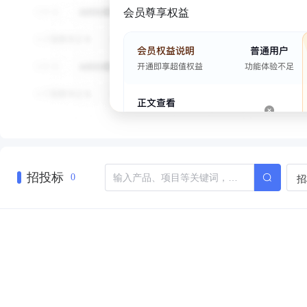
会员尊享权益
招投标
招
0