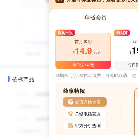
单省会员
限购一次
最划算
1
首月试用
1
14.9
¥39
¥
¥
每日仅0.48元
每日仅
到期29元/月/省自动续费，可随时取消。
招标产品
标讯详情查看
关键电话直连
甲方分析查询