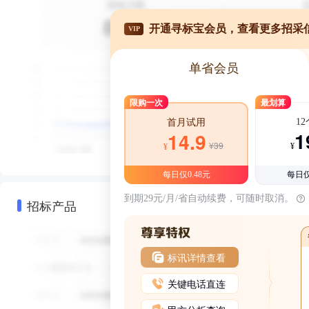
开通寻标宝会员，查看更多招采
VIP
单省会员
限购一次
最划算
1
首月试用
1
14.9
¥39
¥
¥
每日仅0.48元
每日仅
到期29元/月/省自动续费，可随时取消。
招标产品
标讯详情查看
关键电话直连