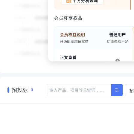
甲方分析查询
会员尊享权益
招投标
招
0