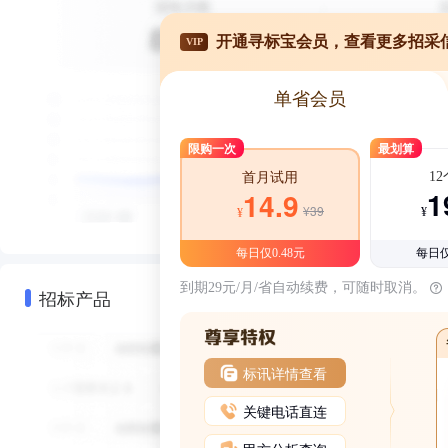
开通寻标宝会员，查看更多招采
VIP
单省会员
限购一次
最划算
1
首月试用
1
14.9
¥39
¥
¥
每日仅0.48元
每日仅
到期29元/月/省自动续费，可随时取消。
招标产品
标讯详情查看
关键电话直连