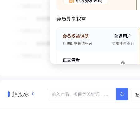
甲方分析查询
会员尊享权益
招投标
招
0