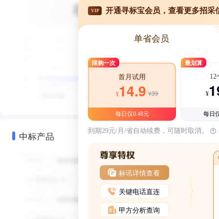
开通寻标宝会员，查看更多招采
VIP
单省会员
限购一次
最划算
1
首月试用
1
14.9
¥39
¥
¥
每日仅0.48元
每日仅
到期29元/月/省自动续费，可随时取消。
中标产品
标讯详情查看
关键电话直连
甲方分析查询