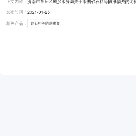
济南市章丘区城乡水务局关于采购砂石料等防汛物资的询价
正文内容：
询价公告，截止到有效时间共有4家单位现场报价，具体报
发布时间：
2021-01-25
要求718003济南瑞越建筑装饰安装工程有限公司符合要求
相关产品：
砂石料等防汛物资